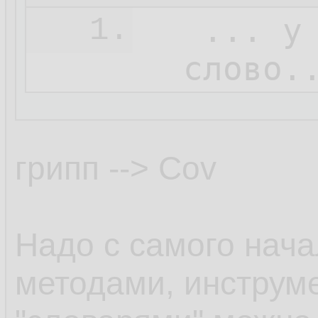
   ... у
1.
  слово.
грипп --> Cov
Надо с самого нача
методами, инструм