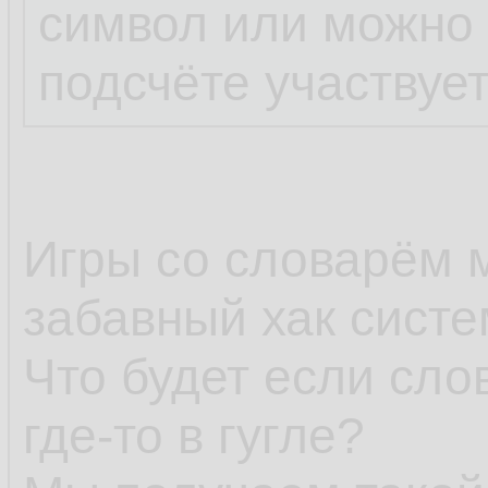
символ или можно 1
подсчёте участвует
Игры со словарём 
забавный хак систе
Что будет если сло
где-то в гугле?