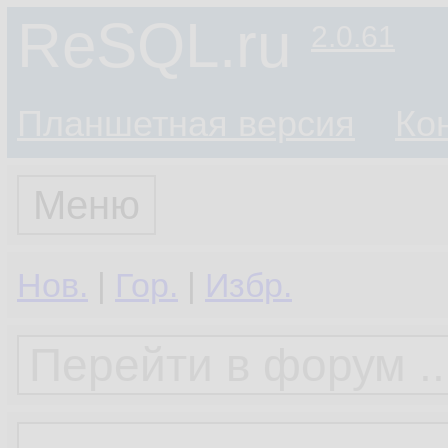
ReSQL.ru
2.0.61
Планшетная версия
Ко
Меню
Нов.
|
Гор.
|
Избр.