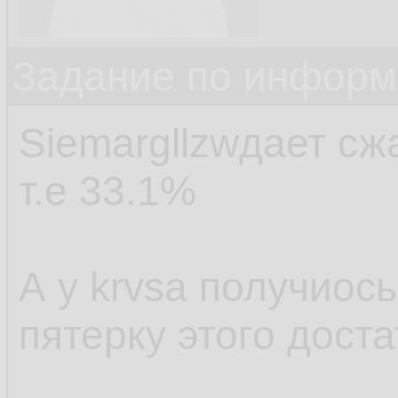
Задание по информ
Siemargllzwдает сжа
т.е 33.1%
А у krvsa получиос
пятерку этого доста