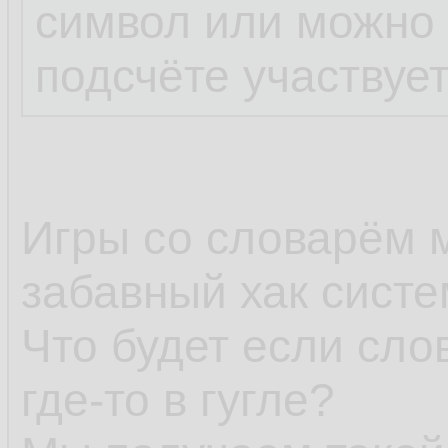
символ или можно 1
подсчёте участвует
Игры со словарём 
забавный хак систе
Что будет если сло
где-то в гугле?