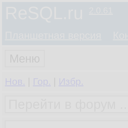
ReSQL.ru
2.0.61
Планшетная версия
Ко
Меню
Нов.
|
Гор.
|
Избр.