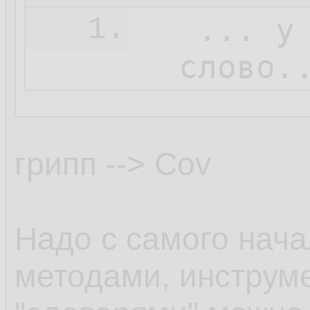
   ... у
1.
  слово.
грипп --> Cov
Надо с самого нача
методами, инструм