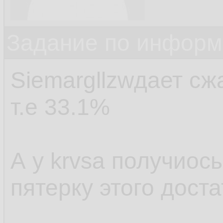
Задание по информ
Siemargllzwдает сжа
т.е 33.1%
А у krvsa получиос
пятерку этого доста