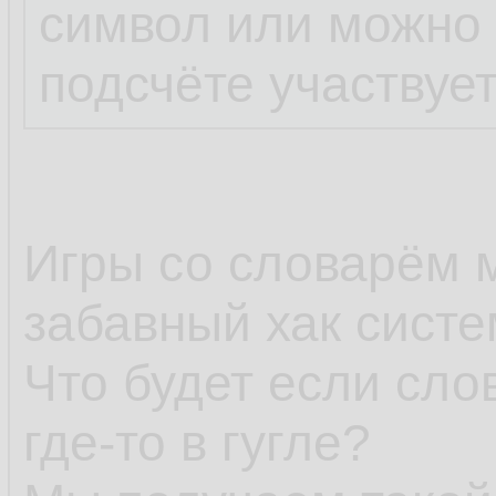
символ или можно 1
подсчёте участвует
Игры со словарём 
забавный хак систе
Что будет если сло
где-то в гугле?