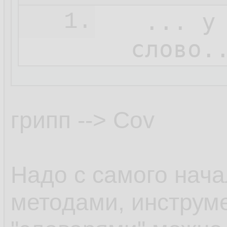
   ... у
1.
  слово.
грипп --> Cov
Надо с самого нача
методами, инструм