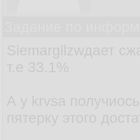
Задание по информ
Siemargllzwдает сжа
т.е 33.1%
А у krvsa получиос
пятерку этого доста