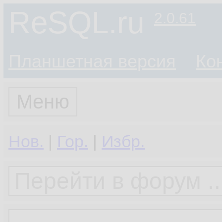
ReSQL.ru
2.0.61
Планшетная версия
Ко
Меню
Нов.
|
Гор.
|
Избр.