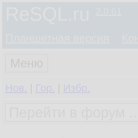
ReSQL.ru
2.0.61
Планшетная версия
Ко
Меню
Нов.
|
Гор.
|
Избр.