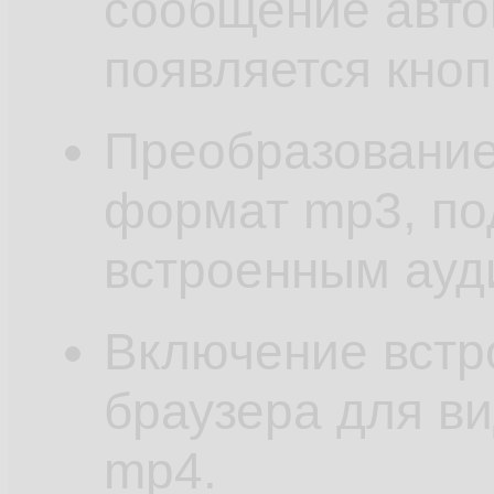
сообщение авто
появляется кноп
Преобразование
формат mp3, п
встроенным ауд
Включение встр
браузера для в
mp4.