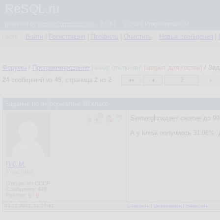
ReSQL.ru
powered by
simpleCommunicator
- 2.0.61 © 2026 Programmizd 02
Гость
Войти
|
Регистрация
|
Профиль
|
Очистить
Новые сообщения
|
Форумы
/
Программирование
[игнор отключен]
[закрыт для гостей]
/
Зад
24
сообщений из
49
, страница
2
из
2
2
Задание по информатике 10 класс
Siemargllzwдает сжатие до 99 
А у krvsa получиось 31.08%. 
П.С.М.
Участник
Откуда: Из СССР
Сообщения:
449
Рейтинг:
0
/
0
03.12.2021, 11:25:41
Ответить
|
Цитировать
|
Написать