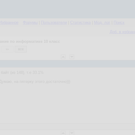
Избранное
Форумы
|
Пользователи
|
Статистика
|
Мод. лог
|
Поиск
Доб. в избра
ание по информатике 10 класс
все
байт (из 148), т.е 33.1%
Думаю, на пятерку этого достаточно)))