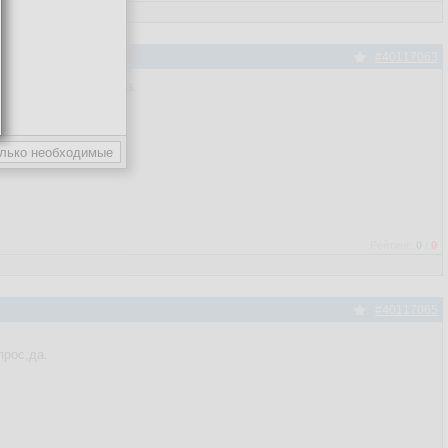
#40117063
троки - меньше вышла.
Рейтинг:
0
/
0
#40117065
прос,да.