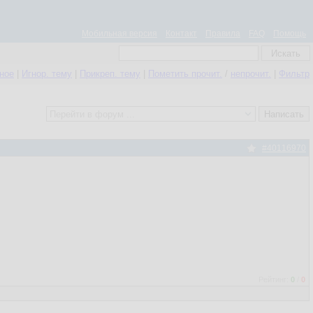
Мобильная версия
Контакт
Правила
FAQ
Помощь
нное
|
Игнор. тему
|
Прикреп. тему
|
Пометить прочит.
/
непрочит.
|
Фильтр
#40116970
Рейтинг:
0
/
0