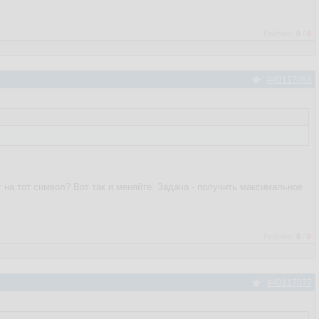
Рейтинг:
0
/
0
#40117068
от на тот символ? Вот так и меняйте. Задача - получить максимальное
Рейтинг:
0
/
0
#40117077