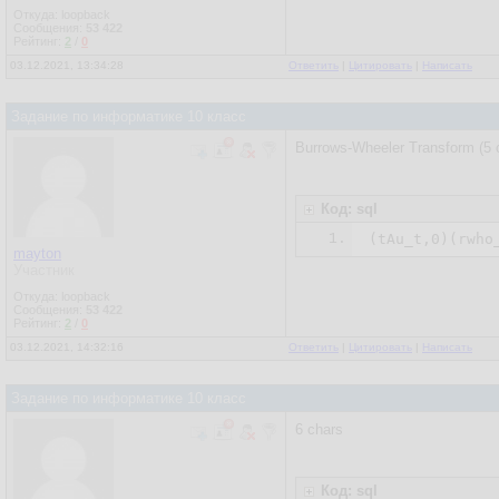
Откуда: loopback
Сообщения:
53 422
Рейтинг:
2
/
0
03.12.2021, 13:34:28
Ответить
|
Цитировать
|
Написать
Задание по информатике 10 класс
Burrows-Wheeler Transform (5 
Код: sql
1.
mayton
Участник
Откуда: loopback
Сообщения:
53 422
Рейтинг:
2
/
0
03.12.2021, 14:32:16
Ответить
|
Цитировать
|
Написать
Задание по информатике 10 класс
6 chars
Код: sql