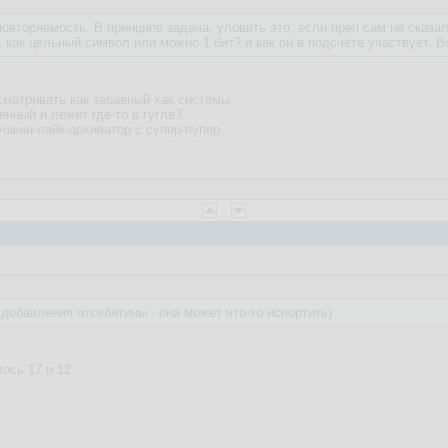
овторяемость. В принципе задача, уловить это, если преп сам не сказал
 как цельный символ или можно 1 бит? и как он в подсчёте участвует. В
матривать как забавный хак системы.
нный и лежит где-то в гугле?
шкин-лайк-архиватор с супер-пупер
 добавления отсебятины - она может что-то испортить)
ось 17 и 12