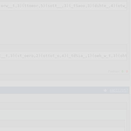
Рейтинг:
0
/
0
#40117057