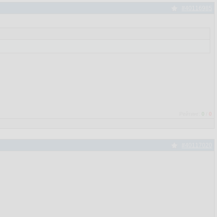
#40116985
Рейтинг:
0
/
0
#40117020