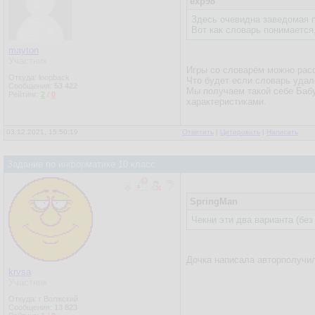
exp98
Здесь очевидна заведомая п
Вот как словарь понимается,
mayton
Участник
Игры со словарём можно расс
Откуда: loopback
Что будет если словарь удалё
Сообщения:
53 422
Мы получаем такой себе Бабу
Рейтинг:
2
/
0
характеристиками.
03.12.2021, 15:50:19
Ответить
|
Цитировать
|
Написать
Задание по информатике 10 класс
SpringMan
Чекни эти два варианта (без
Дочка написала авторполучил
krvsa
Участник
Откуда: г Волжский
Сообщения:
13 823