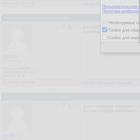
03.12.2021, 15:12:32
Ответить
|
Цитировать
|
Написать
Пользовательское 
Политика конфиден
Задание по информатике 10 класс
Необходимые co
Для BWT еще padding нужен. 
Cookie для сбор
А вообще это не сжатие а пр
Cookie для марк
mayton
Участник
Откуда: loopback
Сообщения:
53 422
Рейтинг:
2
/
0
03.12.2021, 15:14:33
Ответить
|
Цитировать
|
Написать
Задание по информатике 10 класс
Здесь очевидна заведомая по
Вот как словарь понимается, 
exp98
Участник