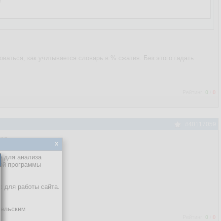


ваться, как учитывается словарь в % сжатия. Без этого гадать
Рейтинг:
0
/
0
#40117059
тся
x
е для анализа
кой программы
х для работы сайта.
тельским
Рейтинг:
0
/
0