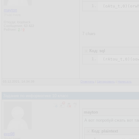
1.
mayton
Участник
Откуда: loopback
Сообщения:
53 422
Рейтинг:
2
/
0
7 chars
Код: sql
1.
03.12.2021, 14:34:39
Ответить
|
Цитировать
|
Написать
Задание по информатике 10 класс
mayton
А вот попробуй сжать вот та
Код: plaintext
exp98
Участник