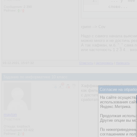
1.
   ... у  нее
  слово...
Сообщения:
2 390
Рейтинг:
0
/
0
грипп --> Cov
Надо с самого начала выясни
можно много и не достичь рез
А так хафман, м.б. "_" сама 
или частотность 1 2 3 4... вх
03.12.2021, 15:07:32
Ответить
|
Цитировать
|
Написать
Задание по информатике 10 класс
Хаффман - это самый начальн
Согласие на обрабо
как фильтр к какому-то уже 
с достаточно линейной гисто
На сайте осуществл
сработать.
использования сай
Яндекс.Метрика.
mayton
Продолжая использо
Участник
Другие опции вы м
Откуда: loopback
По нижеприведенны
Сообщения:
53 422
Рейтинг:
2
/
0
соглашением и пол