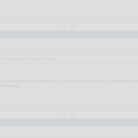
это, если преп сам не сказал
роки и копируете в правую часть... Видите как она (часть) заменилась в
амом низу.