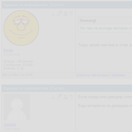
Задание по информатике 10 класс
Siemargl
Но там на выходе битовая с
Тогда зачем она мне в этом 
krvsa
Участник
Откуда: г Волжский
Сообщения:
13 823
Рейтинг:
1
/
0
03.12.2021, 12:19:41
Ответить
|
Цитировать
|
Написать
Задание по информатике 10 класс
Если кодер или декодер слег
Еще интересно из декодера п
mayton
Участник