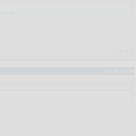
.
опрос,да.
Рейтинг:
0
/
0
#40117080