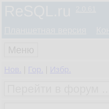
ReSQL.ru
2.0.61
Планшетная версия
Ко
Меню
Нов.
|
Гор.
|
Избр.