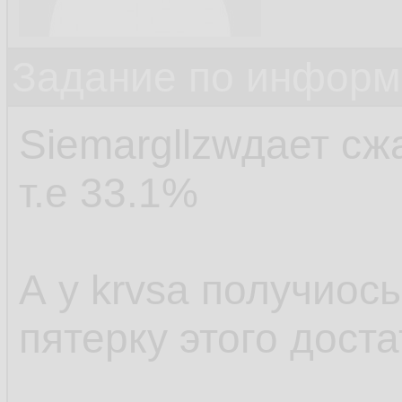
Задание по информ
Siemargllzwдает сжа
т.е 33.1%
А у krvsa получиос
пятерку этого доста