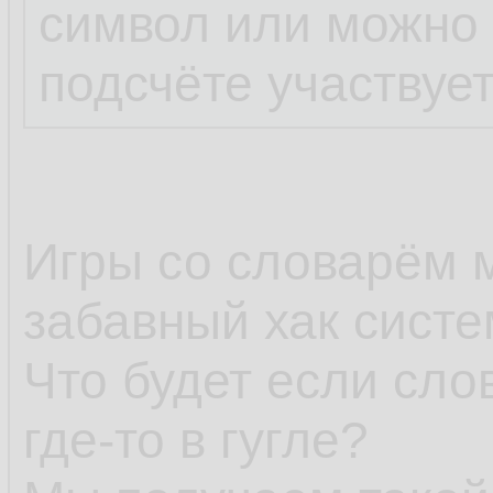
символ или можно 1
подсчёте участвует
Игры со словарём 
забавный хак систе
Что будет если сло
где-то в гугле?