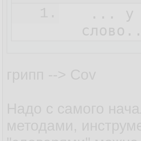
   ... у
1.
  слово.
грипп --> Cov
Надо с самого нача
методами, инструм