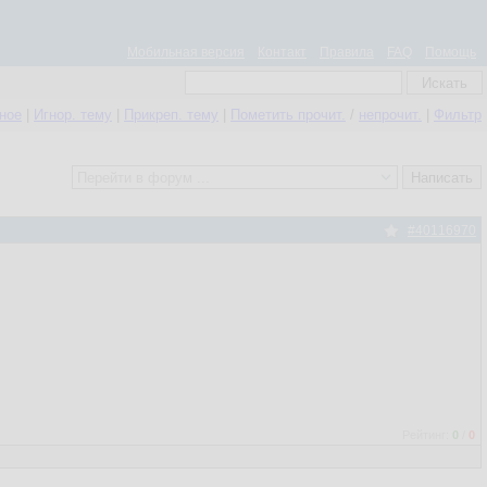
Мобильная версия
Контакт
Правила
FAQ
Помощь
нное
|
Игнор. тему
|
Прикреп. тему
|
Пометить прочит.
/
непрочит.
|
Фильтр
#40116970
Рейтинг:
0
/
0