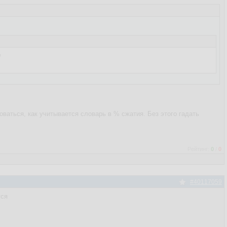


ваться, как учитывается словарь в % сжатия. Без этого гадать
Рейтинг:
0
/
0
#40117059
тся