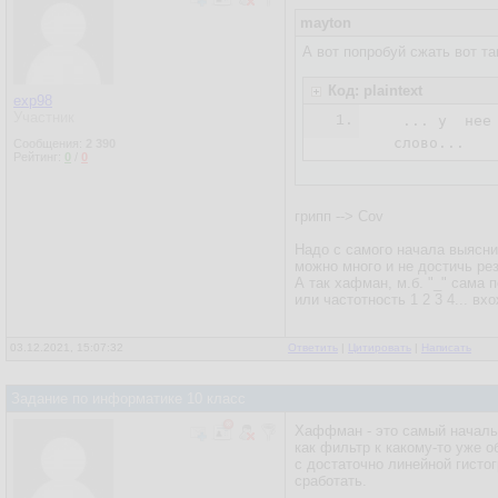
mayton
А вот попробуй сжать вот та
Код: plaintext
exp98
Участник
1.
   ... у  нее
  слово...
Сообщения:
2 390
Рейтинг:
0
/
0
грипп --> Cov
Надо с самого начала выясни
можно много и не достичь рез
А так хафман, м.б. "_" сама 
или частотность 1 2 3 4... вх
03.12.2021, 15:07:32
Ответить
|
Цитировать
|
Написать
Задание по информатике 10 класс
Хаффман - это самый начальн
как фильтр к какому-то уже 
с достаточно линейной гисто
сработать.