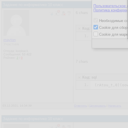
Задание по информатике 10 класс
Пользовательское 
Политика конфиден
6 chars
Необходимые co
Cookie для сбор
Код: sql
Cookie для марк
1.
mayton
Участник
Откуда: loopback
Сообщения:
53 422
Рейтинг:
2
/
0
7 chars
Код: sql
1.
03.12.2021, 14:34:39
Ответить
|
Цитировать
|
Написать
Задание по информатике 10 класс