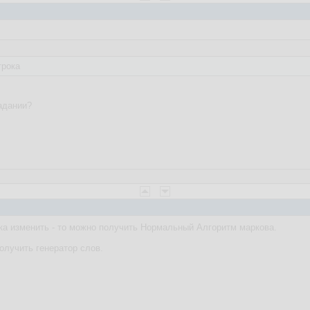
трока
задании?
ка изменить - то можно получить Нормальный Алгоритм маркова.
олучить генератор слов.