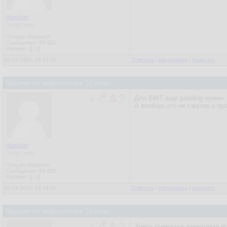
mayton
Участник
Откуда: loopback
Сообщения:
53 422
Рейтинг:
2
/
0
03.12.2021, 15:12:32
Ответить
|
Цитировать
|
Написать
Задание по информатике 10 класс
Для BWT еще padding нужен. 
А вообще это не сжатие а пр
mayton
Участник
Откуда: loopback
Сообщения:
53 422
Рейтинг:
2
/
0
03.12.2021, 15:14:33
Ответить
|
Цитировать
|
Написать
Задание по информатике 10 класс
Здесь очевидна заведомая по