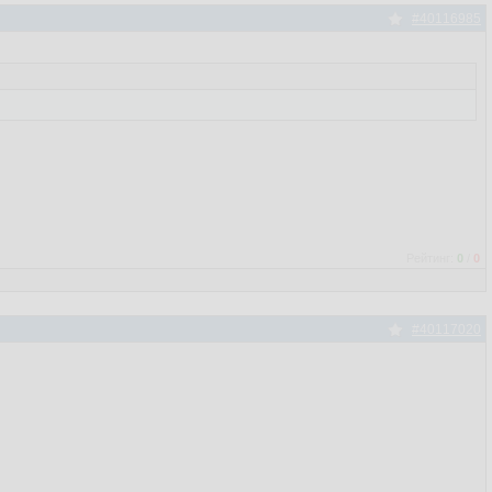
#40116985
Рейтинг:
0
/
0
#40117020