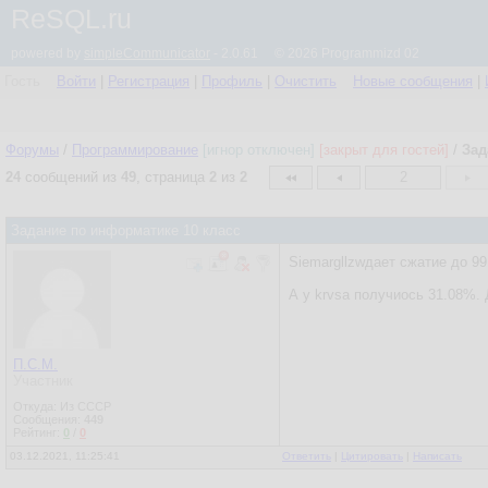
ReSQL.ru
powered by
simpleCommunicator
- 2.0.61 © 2026 Programmizd 02
Гость
Войти
|
Регистрация
|
Профиль
|
Очистить
Новые сообщения
|
Форумы
/
Программирование
[игнор отключен]
[закрыт для гостей]
/
Зад
24
сообщений из
49
, страница
2
из
2
2
Задание по информатике 10 класс
Siemargllzwдает сжатие до 99 
А у krvsa получиось 31.08%. 
П.С.М.
Участник
Откуда: Из СССР
Сообщения:
449
Рейтинг:
0
/
0
03.12.2021, 11:25:41
Ответить
|
Цитировать
|
Написать