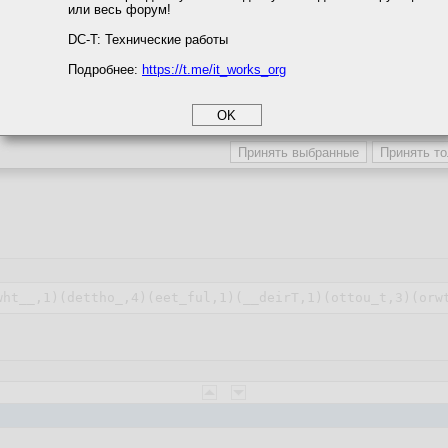
или весь форум!
соглашение
циальности
DC-T: Технические работы
Подробнее:
https://t.me/it_works_org
okie
а статистики
етинга и рекламы