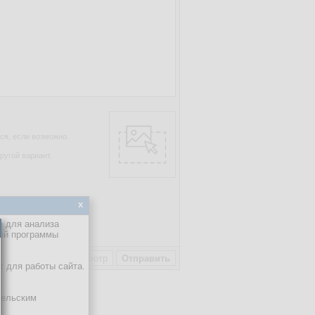
ся, если возможно.
ругой вариант.
x
е для анализа
пользовательское
кой программы
х для работы сайта.
тельским