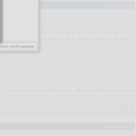
#40117040
Рейтинг:
0
/
0
#40117057