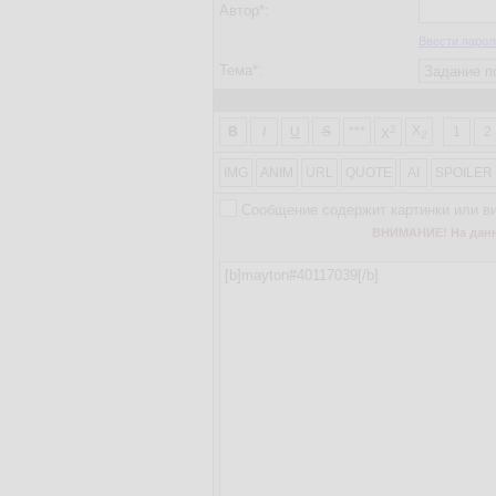
Автор*:
Ввести парол
Тема*:
2
X
B
I
U
S
***
1
2
X
2
IMG
ANIM
URL
QUOTE
AI
SPOILER
Сообщение содержит картинки или в
ВНИМАНИЕ! На данно