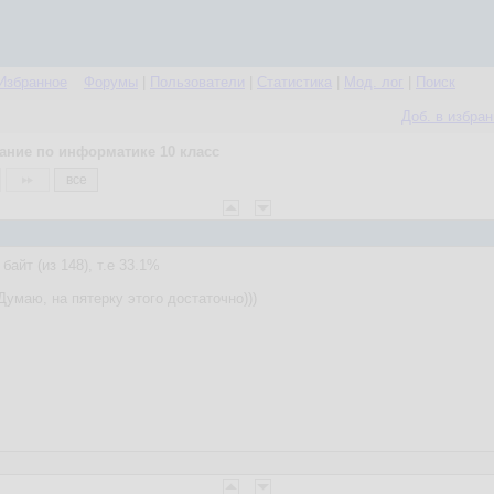
Избранное
Форумы
|
Пользователи
|
Статистика
|
Мод. лог
|
Поиск
Доб. в избра
ание по информатике 10 класс
все
байт (из 148), т.е 33.1%
Думаю, на пятерку этого достаточно)))