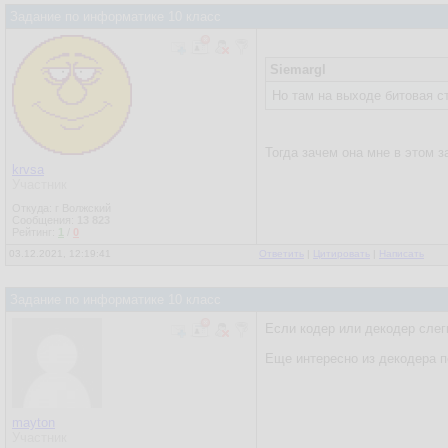
Задание по информатике 10 класс
Siemargl
Но там на выходе битовая с
Тогда зачем она мне в этом 
krvsa
Участник
Откуда: г Волжский
Сообщения:
13 823
Рейтинг:
1
/
0
03.12.2021, 12:19:41
Ответить
|
Цитировать
|
Написать
Задание по информатике 10 класс
Если кодер или декодер слег
Еще интересно из декодера п
mayton
Участник