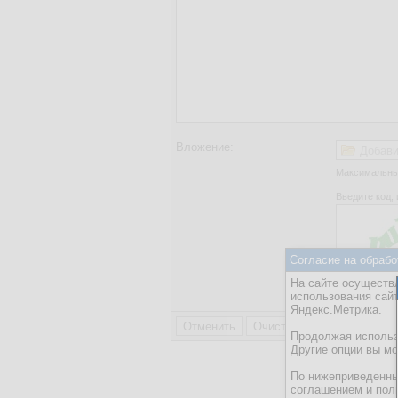
Вложение:
Добави
Максимальный
Введите код, 
Согласие на обрабо
На сайте осуществл
Отправляя 
использования сай
соглашени
Яндекс.Метрика.
Продолжая использо
Другие опции вы м
По нижеприведенны
соглашением и пол