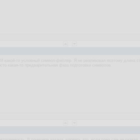
И какой-то условный символ-филлер. Я не реализовал поэтому длина с
осто какая-то предварительная фаза подготовки символов.
вторяемость. В принципе задача, уловить это, если преп сам не сказал.