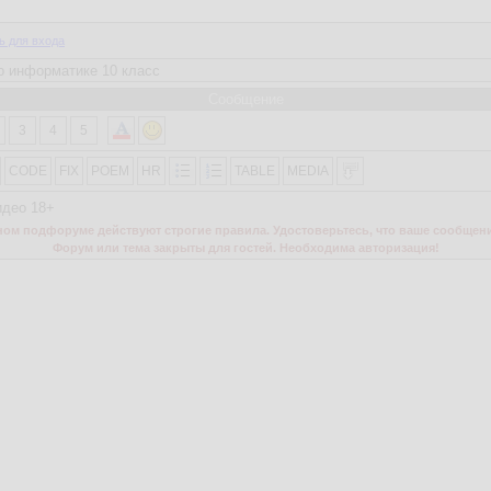
ь для входа
Сообщение
3
4
5
CODE
FIX
POEM
HR
TABLE
MEDIA
идео 18+
м подфоруме действуют строгие правила. Удостоверьтесь, что ваше сообщени
Форум или тема закрыты для гостей. Необходима авторизация!