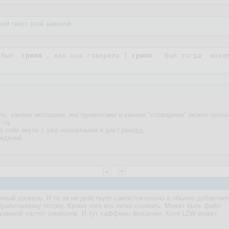
кой текст этой заменой.
 был  
грипп
 , как она говорила ( 
грипп
   был тогда  новое
ть, какими методами, инструментами и какими "словарями" можно пользо
-та.
по себе вкупе с уже названными и даст рекорд,
ождений.
иый уровень. И то он не действует самостоятельно а обычно добавляе
обработанному потоку. Кроме того его легко сломать. Может быть файл
граммой частот символов. И тут хаффмен безсилен. Хотя LZW может