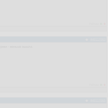
Рейтинг:
0
/
0
#40117063
троки - меньше вышла.
Рейтинг:
0
/
0
#40117065