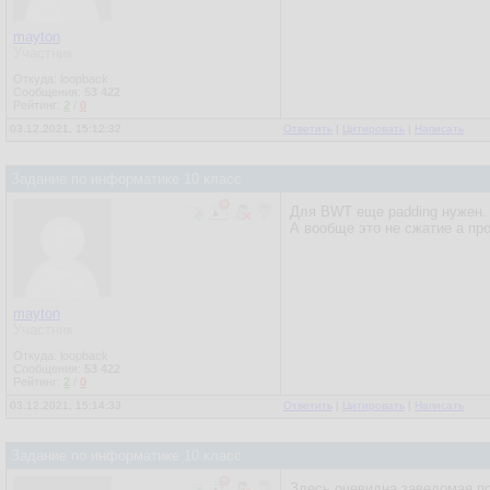
mayton
Участник
Откуда: loopback
Сообщения:
53 422
Рейтинг:
2
/
0
03.12.2021, 15:12:32
Ответить
|
Цитировать
|
Написать
Задание по информатике 10 класс
Для BWT еще padding нужен. 
А вообще это не сжатие а пр
mayton
Участник
Откуда: loopback
Сообщения:
53 422
Рейтинг:
2
/
0
03.12.2021, 15:14:33
Ответить
|
Цитировать
|
Написать
Задание по информатике 10 класс
Здесь очевидна заведомая по