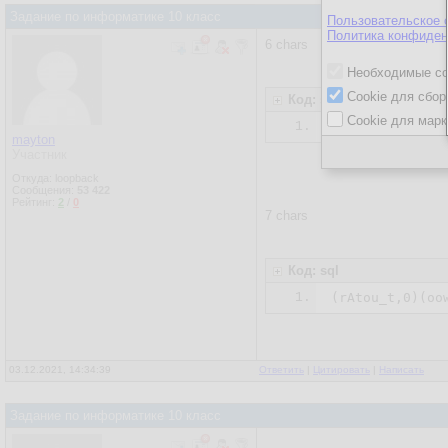
Задание по информатике 10 класс
Пользовательское 
Политика конфиден
6 chars
Необходимые co
Cookie для сбор
Код: sql
Cookie для марк
1.
mayton
Участник
Откуда: loopback
Сообщения:
53 422
Рейтинг:
2
/
0
7 chars
Код: sql
1.
03.12.2021, 14:34:39
Ответить
|
Цитировать
|
Написать
Задание по информатике 10 класс