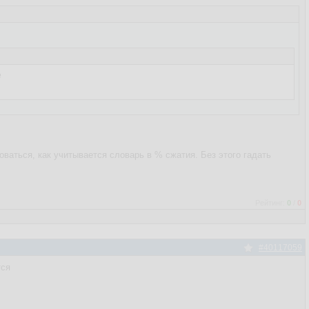


ваться, как учитывается словарь в % сжатия. Без этого гадать
Рейтинг:
0
/
0
#40117059
тся