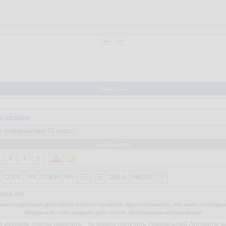
Написать
ь для входа
Сообщение
3
4
5
CODE
FIX
POEM
HR
TABLE
MEDIA
идео 18+
м подфоруме действуют строгие правила. Удостоверьтесь, что ваше сообщени
Форум или тема закрыты для гостей. Необходима авторизация!