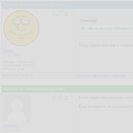
Задание по информатике 10 класс
Siemargl
Но там на выходе битовая с
Тогда зачем она мне в этом 
krvsa
Участник
Откуда: г Волжский
Сообщения:
13 823
Рейтинг:
1
/
0
03.12.2021, 12:19:41
Ответить
|
Цитировать
|
Написать
Задание по информатике 10 класс
Если кодер или декодер слег
Еще интересно из декодера п
mayton
Участник