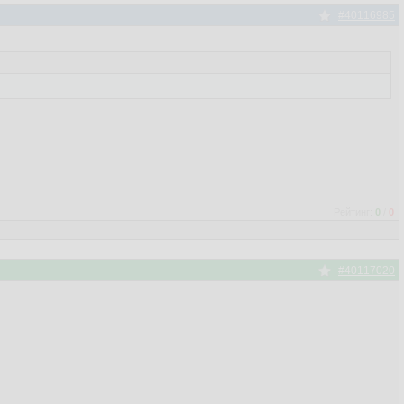
#40116985
Рейтинг:
0
/
0
#40117020