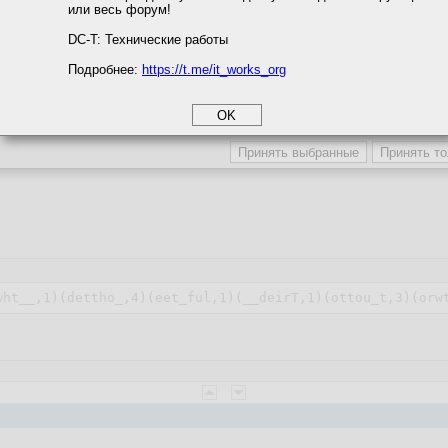
или весь форум!
соглашение
циальности
DC-T: Технические работы
Подробнее:
https://t.me/it_works_org
okie
а статистики
етинга и рекламы