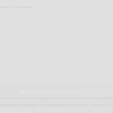
ть вложение
 размер вложений: 4,0 МБ, аудио/видео: 8,0 МБ. Картинки большего размера ужимают
изображенный на картинке. Если код нечитаемый, кликните картинку, чтобы загрузить д