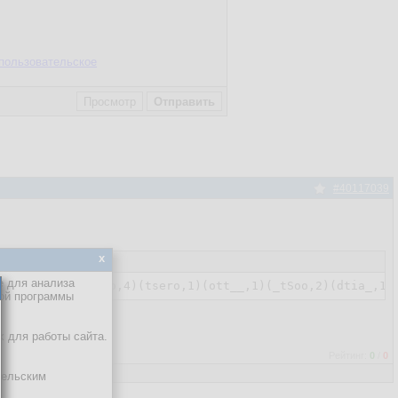
пользовательское
#40117039
x
е для анализа
кой программы
х для работы сайта.
Рейтинг:
0
/
0
тельским