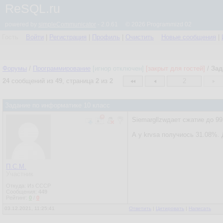
ReSQL.ru
powered by
simpleCommunicator
- 2.0.61 © 2026 Programmizd 02
Гость
Войти
|
Регистрация
|
Профиль
|
Очистить
Новые сообщения
|
Форумы
/
Программирование
[игнор отключен]
[закрыт для гостей]
/
Зад
24
сообщений из
49
, страница
2
из
2
2
Задание по информатике 10 класс
Siemargllzwдает сжатие до 99 
А у krvsa получиось 31.08%. 
П.С.М.
Участник
Откуда: Из СССР
Сообщения:
449
Рейтинг:
0
/
0
03.12.2021, 11:25:41
Ответить
|
Цитировать
|
Написать