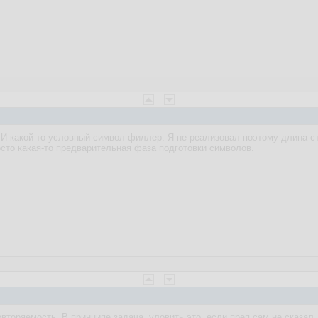
И какой-то условный символ-филлер. Я не реализовал поэтому длина с
осто какая-то предварительная фаза подготовки символов.
вторяемость. В принципе задача, уловить это, если преп сам не сказал.