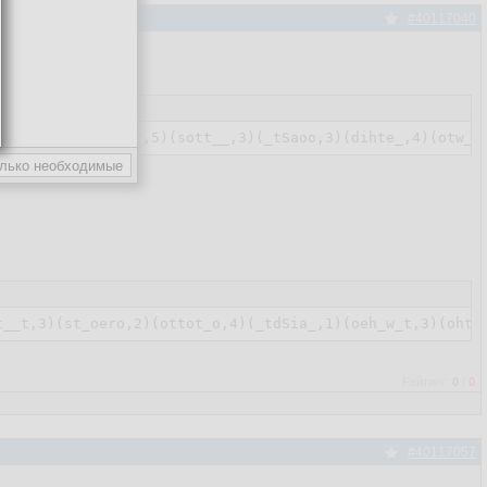
#40117040
Рейтинг:
0
/
0
#40117057