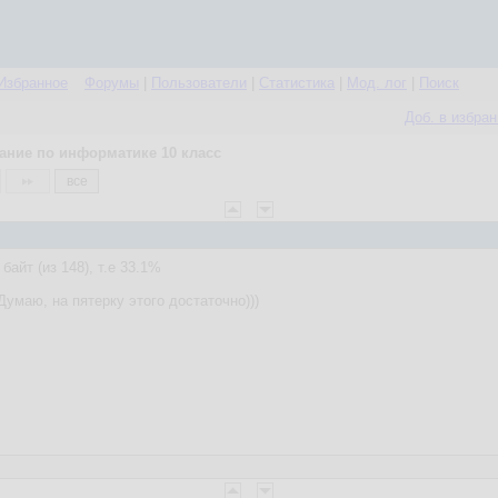
Избранное
Форумы
|
Пользователи
|
Статистика
|
Мод. лог
|
Поиск
Доб. в избра
ание по информатике 10 класс
все
байт (из 148), т.е 33.1%
Думаю, на пятерку этого достаточно)))