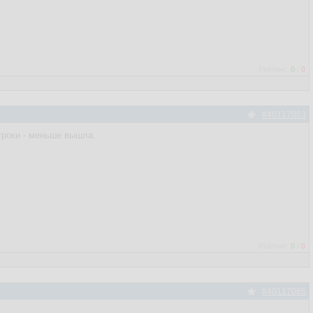
Рейтинг:
0
/
0
#40117063
троки - меньше вышла.
Рейтинг:
0
/
0
#40117065