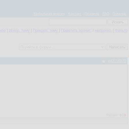
Мобильная версия
Контакт
Правила
FAQ
Помощь
нное
|
Игнор. тему
|
Прикреп. тему
|
Пометить прочит.
/
непрочит.
|
Фильтр
#40116970
Рейтинг:
0
/
0