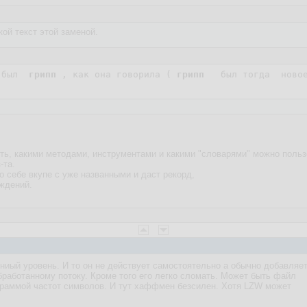
кой текст этой заменой.
 был  
грипп
 , как она говорила ( 
грипп
   был тогда  новое
ть, какими методами, инструментами и какими "словарями" можно пользо
-та.
по себе вкупе с уже названными и даст рекорд,
ождений.
иый уровень. И то он не действует самостоятельно а обычно добавляе
обработанному потоку. Кроме того его легко сломать. Может быть файл
граммой частот символов. И тут хаффмен безсилен. Хотя LZW может