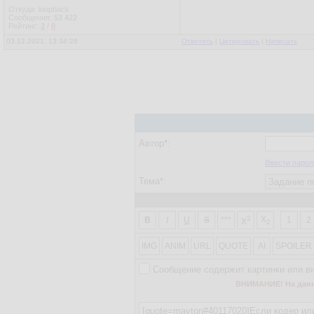
Откуда: loopback
Сообщения:
53 422
Рейтинг:
2
/
0
03.12.2021, 13:34:28
Ответить
|
Цитировать
|
Написать
Автор*:
Ввести парол
Тема*:
2
X
B
I
U
S
***
1
2
X
2
IMG
ANIM
URL
QUOTE
AI
SPOILER
Сообщение содержит картинки или в
ВНИМАНИЕ! На данно