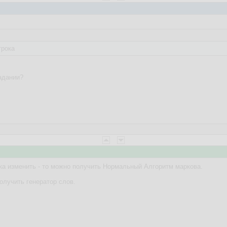
трока
задании?
ка изменить - то можно получить Нормальный Алгоритм маркова.
олучить генератор слов.