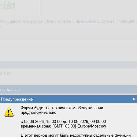
сообщение, я выражаю свое согласие с
правилами форума
и принимаю
е
.
chars)
тку данных
яется обработка файлов cookie, необходимых для работы сайта, а такж
x
Предупреждение
та и улучшения предоставляемых сервисов с использованием метричес
Форум будет на техническом обслуживании
предположительно
вать сайт, вы даёте согласие на обработку файлов cookie, необходимы
ожете выбрать по своему усмотрению.
с 03.08.2026, 15:00:00 до 10.08.2026, 09:00:00
временная зона: [GMT+03:00] Europe/Moscow
м ссылкам мы можете ознакомиться с действующим на сайте пользова
итикой конфиденциальности.
В этот период могут быть недоступны отдельные функции