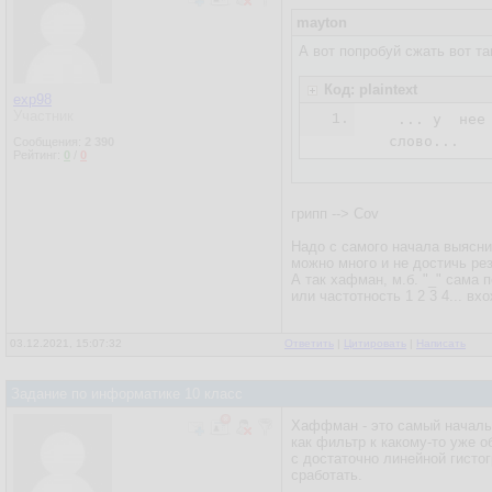
mayton
А вот попробуй сжать вот та
Код: plaintext
exp98
Участник
1.
   ... у  нее
  слово...
Сообщения:
2 390
Рейтинг:
0
/
0
грипп --> Cov
Надо с самого начала выясни
можно много и не достичь рез
А так хафман, м.б. "_" сама 
или частотность 1 2 3 4... вх
03.12.2021, 15:07:32
Ответить
|
Цитировать
|
Написать
Задание по информатике 10 класс
Хаффман - это самый начальн
как фильтр к какому-то уже 
с достаточно линейной гисто
сработать.