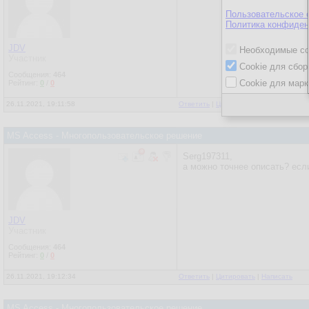
Пользовательское 
Политика конфиден
JDV
Необходимые co
Участник
Cookie для сбор
Сообщения:
464
Cookie для марк
Рейтинг:
0
/
0
26.11.2021, 19:11:58
Ответить
|
Цитировать
|
Написать
MS Access - Многопользовательское решение
Serg197311,
а можно точнее описать? если
JDV
Участник
Сообщения:
464
Рейтинг:
0
/
0
26.11.2021, 19:12:34
Ответить
|
Цитировать
|
Написать
MS Access - Многопользовательское решение