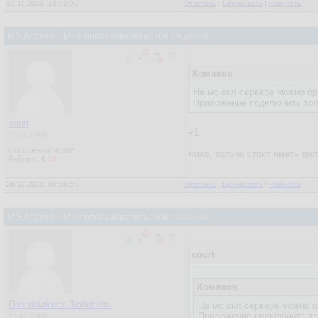
27.11.2021, 16:52:09
Ответить
|
Цитировать
|
Написать
MS Access - Многопользовательское решение
Хомяков
На мс скл сервере можно ор
Приложение подключить толь
court
+1
Участник
Сообщения:
4 692
имхо, только стоит иметь дел
Рейтинг:
0
/
0
28.11.2021, 08:59:56
Ответить
|
Цитировать
|
Написать
MS Access - Многопользовательское решение
court
Хомяков
Программист-Любитель
На мс скл сервере можно о
Участник
Приложение подключить то