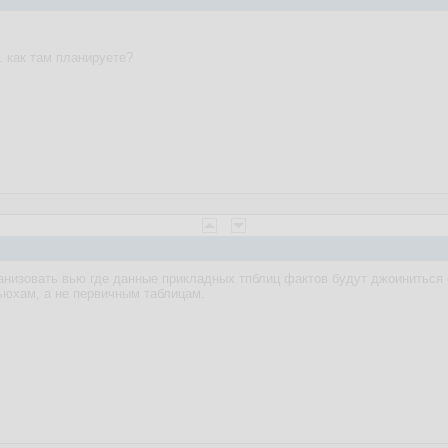
. как там планируете?
анизовать вью где данные прикладных тпблиц фактов будут джоиниться
ьюхам, а не первичным таблицам.