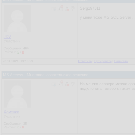
Serg197311,
у меня тоже MS SQL Server ..
JDV
Участник
Сообщения:
464
Рейтинг:
0
/
0
26.11.2021, 19:13:29
Ответить
|
Цитировать
|
Написать
MS Access - Многопользовательское решение
На мс скл сервере можно орг
подключить тольео к таким в
Хомяков
Участник
Сообщения:
35
Рейтинг:
0
/
0