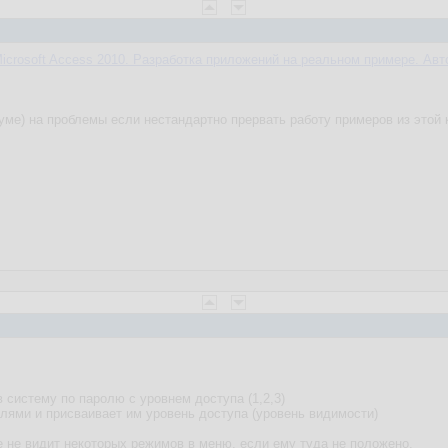
icrosoft Access 2010. Разработка приложений на реальном примере. Авт
уме) на проблемы если нестандартно прервать работу примеров из этой 
в систему по паролю с уровнем доступа (1,2,3)
лями и присваивает им уровень доступа (уровень видимости)
же не видит некоторых режимов в меню, если ему туда не положено.