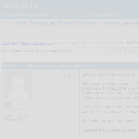
ReSQL.ru
powered by
simpleCommunicator
- 2.0.61 © 2026 Programmizd 02
Гость
Войти
|
Регистрация
|
Профиль
|
Очистить
Новые сообщения
|
Форумы
/
Microsoft Access
[игнор отключен]
[закрыт для гостей]
/
MS Ac
25
сообщений из
31
, страница
1
из
2
1
MS Access - Многопользовательское решение
Добрый час! Подскажите как 
Иерархия трехуровневая ... 
К примеру Руководитель упра
Руководитель отдела - тольк
Руководитель отделения - то
JDV
Сейчас все написано в одном
Участник
как менять данные и как пост
Сообщения:
464
Рейтинг:
0
/
0
И вообще интересно если как
Заранее Благодарен за Идеи.