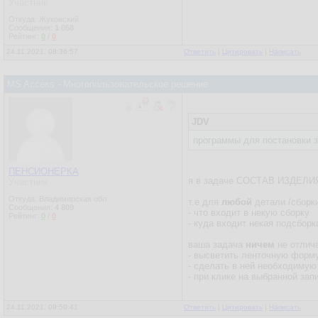
Участник
Откуда: Жуковский
Сообщения:
1 058
Рейтинг:
0
/
0
24.11.2021, 08:36:57
Ответить
|
Цитировать
|
Написать
MS Access - Многопользовательское решение
JDV
программы для постановки з
ПЕНСИОНЕРКА
я в задаче СОСТАВ ИЗДЕЛИЯ 
Участник
Откуда: Владимирская обл
т.е для
любой
детали /сборк
Сообщения:
4 809
- что входит в некую сборку
Рейтинг:
0
/
0
- куда входит некая подсборк
ваша задача
ничем
не отлича
- высветить ленточную форму
- сделать в ней необходимую
- при клике на выбранной зап
24.11.2021, 09:50:41
Ответить
|
Цитировать
|
Написать