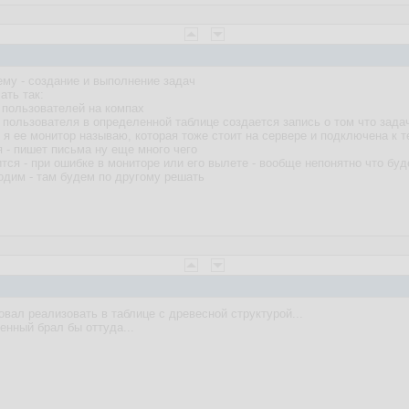
му - создание и выполнение задач
ать так:
 пользователей на компах
пользователя в определенной таблице создается запись о том что задача
 я ее монитор называю, которая тоже стоит на сервере и подключена к 
 - пишет письма ну еще много чего
тся - при ошибке в мониторе или его вылете - вообще непонятно что буд
ходим - там будем по другому решать
ал реализовать в таблице с древесной структурой...
енный брал бы оттуда...