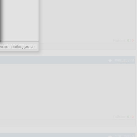
Рейтинг:
0
/
0
#40115349
Рейтинг:
0
/
0
#40115350