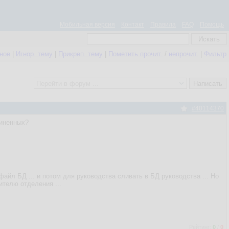
Мобильная версия
Контакт
Правила
FAQ
Помощь
нное
|
Игнор. тему
|
Прикреп. тему
|
Пометить прочит.
/
непрочит.
|
Фильтр
#40114370
чиненных?
айл БД ... и потом для руководства сливать в БД руководства ... Но
ителю отделения ...
Рейтинг:
0
/
0