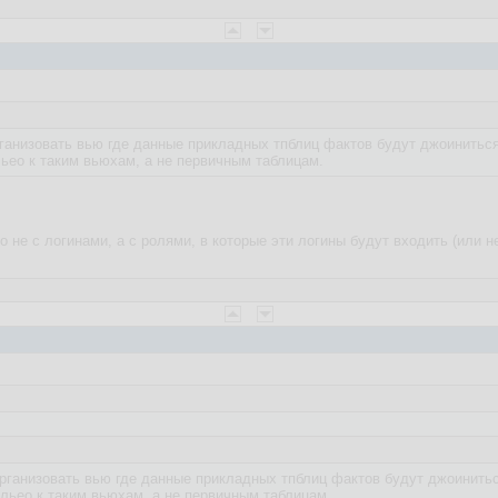
ганизовать вью где данные прикладных тпблиц фактов будут джоиниться
ео к таким вьюхам, а не первичным таблицам.
о не с логинами, а с ролями, в которые эти логины будут входить (или н
рганизовать вью где данные прикладных тпблиц фактов будут джоинитьс
льео к таким вьюхам, а не первичным таблицам.