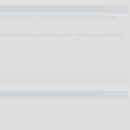
#40114442
ор:Геннадий Гурвиц
". Там есть попытка реализации разделённого
книги. Менюшки не отображаются что-ли... Не помню, сам не смотрел.
Рейтинг:
0
/
0
#40114445