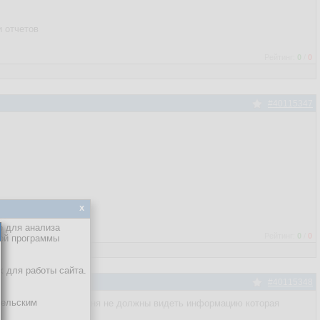
 отчетов
Рейтинг:
0
/
0
#40115347
x
е для анализа
Рейтинг:
0
/
0
кой программы
х для работы сайта.
#40115348
тельским
лить запись ... а у меня не должны видеть информацию которая