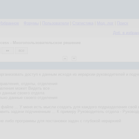
Избранное
Форумы
|
Пользователи
|
Статистика
|
Мод. лог
|
Поиск
Доб. в избра
cess - Многопользовательское решение
все
организовать доступ к данным исходя из иерархии руководителей и под
Управления, отделы, отделения
вления может Видеть все ...
о данные своего отдела
лько данные своего отделения
 файле ... У меня есть мысли создать для каждого подразделения свой ф
авить задачи подчиненным ... К примеру Руководитель отдела - Руковод
ие либо программы для постановки задач с глубокой иерархией