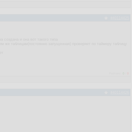
#40114425
 создана и она вот такого типа
тем же таблицам(постоянно запущенная) проверяет по таймеру таблицу
ет
Рейтинг:
0
/
0
#40114426