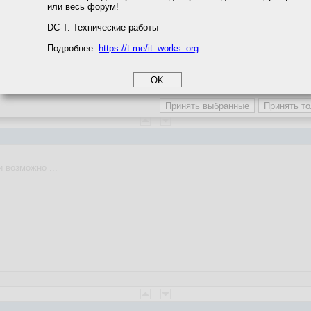
или весь форум!
соглашение
циальности
DC-T: Технические работы
Подробнее:
https://t.me/it_works_org
okie
а статистики
етинга и рекламы
 возможно ...