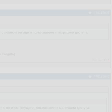
#40115635
 с логином текущего пользователя и матрицами доступа.
е входить)
Рейтинг:
0
/
0
#40115646
я с логином текущего пользователя и матрицами доступа.