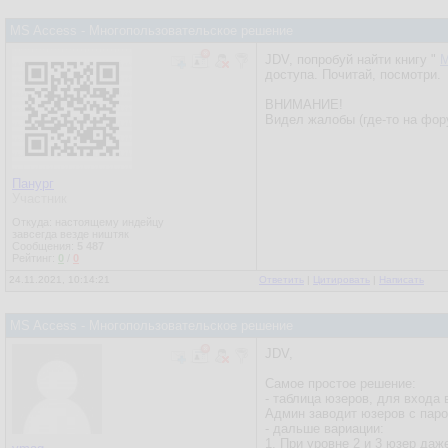
MS Access - Многопользовательское решение
JDV, попробуй найти книгу "
M
доступа. Почитай, посмотри.
ВНИМАНИЕ!
Видел жалобы (где-то на фор
Панург
Участник
Откуда: настоящему индейцу
завсегда везде ништяк
Сообщения:
5 487
Рейтинг:
0
/
0
24.11.2021, 10:14:21
Ответить
|
Цитировать
|
Написать
MS Access - Многопользовательское решение
JDV,
Самое простое решение:
- таблица юзеров, для входа 
Админ заводит юзеров с паро
- дальше вариации:
1. При уровне 2 и 3 юзер да