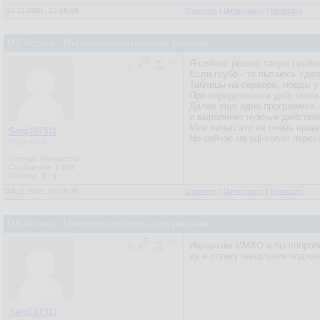
23.11.2021, 21:18:09
Ответить
|
Цитировать
|
Написать
MS Access - Многопользовательское решение
Я сейчас решаю такую пробле
Если грубо - то пытаюсь сдел
Таблицы на сервере, морды у
При определенных действиях 
Далее еще одна программка -
и выполняет нужные действия
Мне лично это не очень нрави
Serg197311
Но сейчас на sql-server пере
Участник
Откуда: Жуковский
Сообщения:
1 058
Рейтинг:
0
/
0
24.11.2021, 08:28:35
Ответить
|
Цитировать
|
Написать
MS Access - Многопользовательское решение
Иерархию ИМХО я бы попробов
ну и логику начальник-подчин
Serg197311