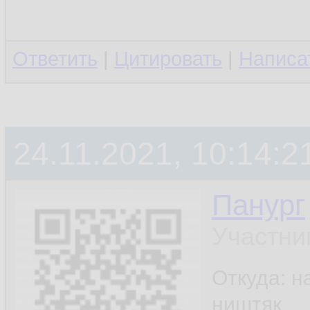
Ответить
|
Цитировать
|
Написа
24.11.2021, 10:14:2
Панург
Участни
Откуда: н
ништяк