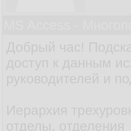
MS Access - Много
Добрый час! Подска
доступ к данным ис
руководителей и п
Иерархия трехуровн
отделы, отделения