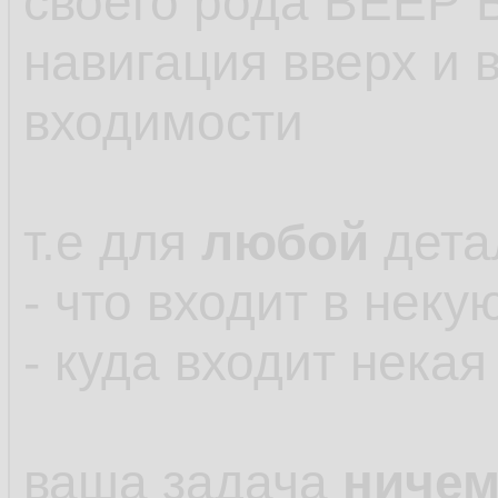
своего рода ВЕЕР
навигация вверх и 
входимости
т.е для
любой
дета
- что входит в неку
- куда входит нека
ваша задача
ниче