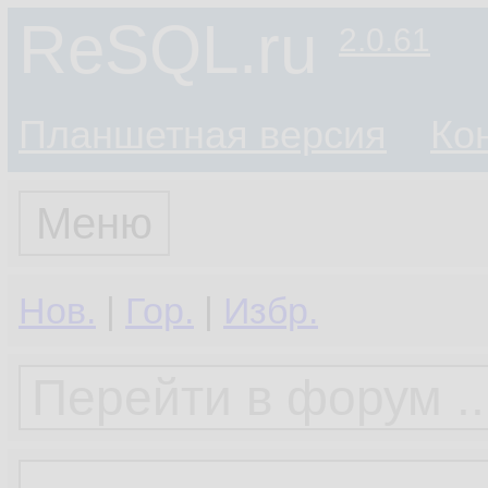
ReSQL.ru
2.0.61
Планшетная версия
Ко
Меню
Нов.
|
Гор.
|
Избр.