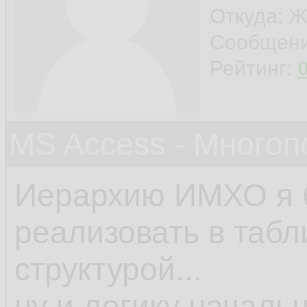
Откуда: Ж
Сообщен
Рейтинг:
MS Access - Много
Иерархию ИМХО я 
реализовать в табл
структурой...
ну и логику началь