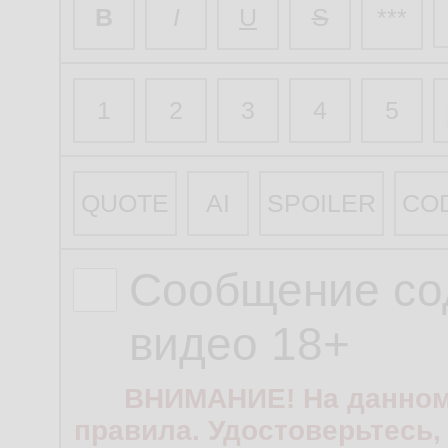
B
I
U
S
***
1
2
3
4
5
QUOTE
AI
SPOILER
CO
Сообщение со
видео 18+
ВНИМАНИЕ! На данном
правила. Удостоверьтесь,