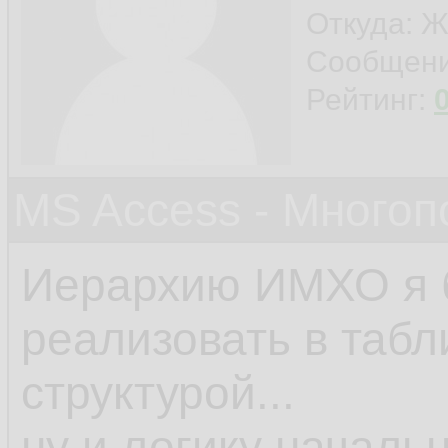
Откуда: Ж
Сообщен
Рейтинг:
MS Access - Много
Иерархию ИМХО я 
реализовать в табл
структурой...
ну и логику началь