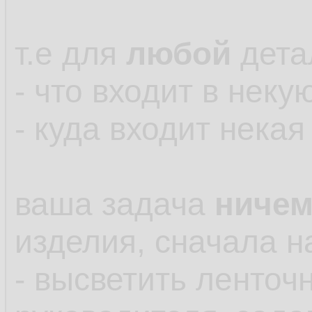
т.е для
любой
дета
- что входит в неку
- куда входит нека
ваша задача
ниче
изделия, сначала н
- высветить ленточ