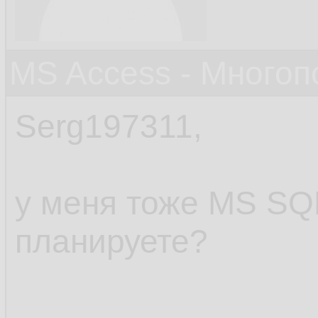
MS Access - Много
Serg197311,
у меня тоже MS SQL 
планируете?