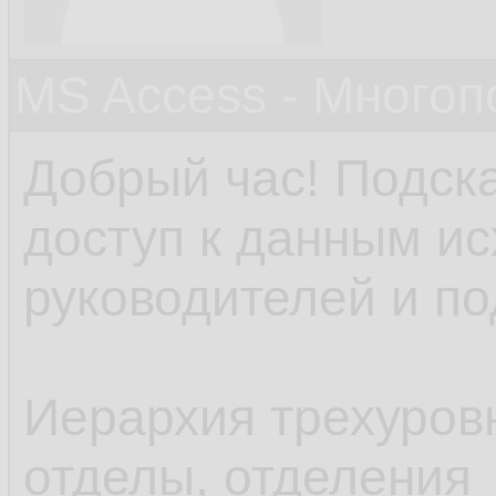
MS Access - Много
Добрый час! Подска
доступ к данным ис
руководителей и п
Иерархия трехуровн
отделы, отделения