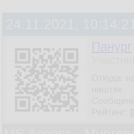
24.11.2021, 10:14:2
Панург
Участни
Откуда: н
ништяк
Сообщен
Рейтинг:
MS Access - Много