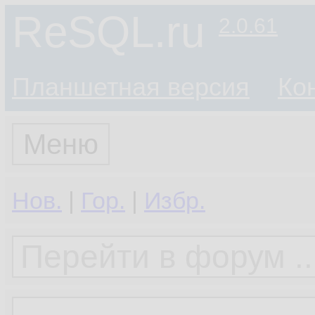
ReSQL.ru
2.0.61
Планшетная версия
Ко
Меню
Нов.
|
Гор.
|
Избр.