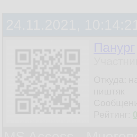
24.11.2021, 10:14:2
Панург
Участни
Откуда: н
ништяк
Сообщен
Рейтинг:
MS Access - Много