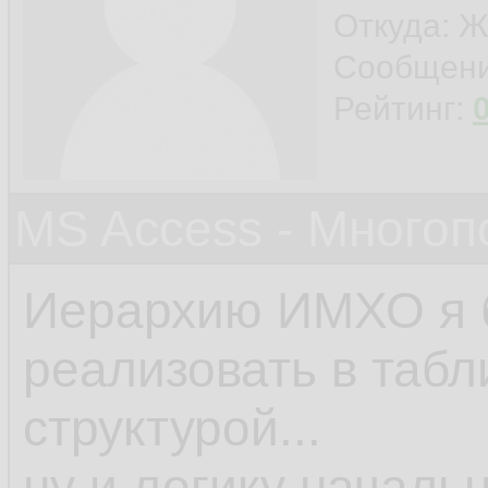
Откуда: Ж
Сообщен
Рейтинг:
MS Access - Много
Иерархию ИМХО я 
реализовать в табл
структурой...
ну и логику началь