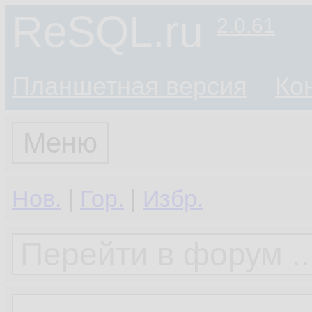
ReSQL.ru
2.0.61
Планшетная версия
Ко
Меню
Нов.
|
Гор.
|
Избр.