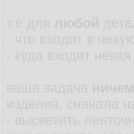
т.е для
любой
дета
- что входит в неку
- куда входит нека
ваша задача
ниче
изделия, сначала н
- высветить ленточ