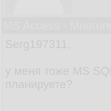
MS Access - Много
Serg197311,
у меня тоже MS SQL 
планируете?