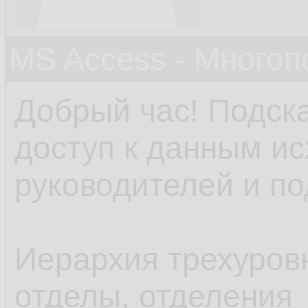
MS Access - Много
Добрый час! Подска
доступ к данным ис
руководителей и п
Иерархия трехуровн
отделы, отделения