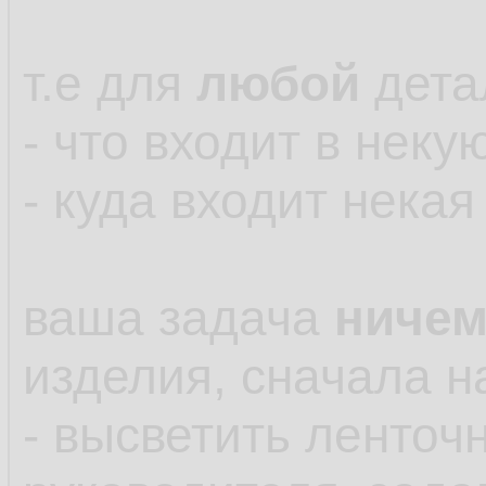
т.е для
любой
дета
- что входит в неку
- куда входит нека
ваша задача
ниче
изделия, сначала н
- высветить ленточ