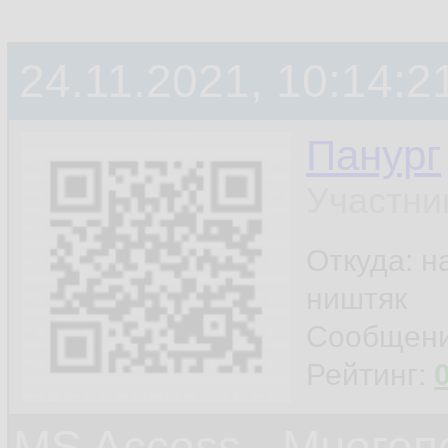
24.11.2021, 10:14:2
Панург
Участни
Откуда: н
ништяк
Сообщен
Рейтинг:
MS Access - Много