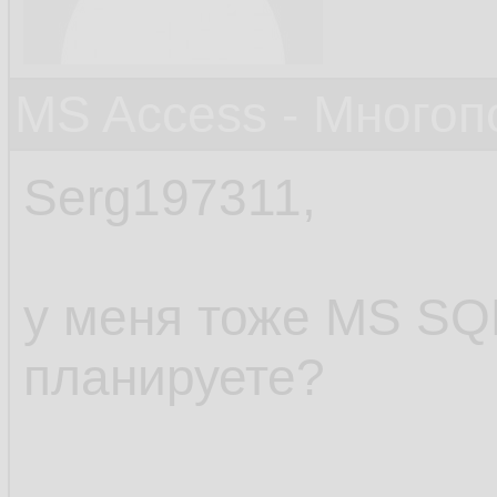
MS Access - Много
Serg197311,
у меня тоже MS SQL 
планируете?