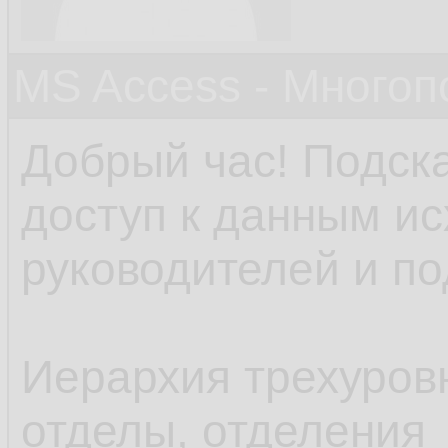
MS Access - Много
Добрый час! Подска
доступ к данным ис
руководителей и п
Иерархия трехуровн
отделы, отделения