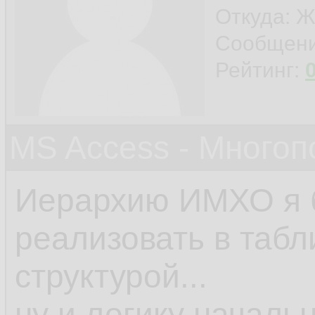
Откуда: Ж
Сообщен
Рейтинг:
MS Access - Много
Иерархию ИМХО я 
реализовать в табл
структурой...
ну и логику началь