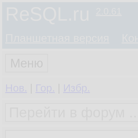
ReSQL.ru
2.0.61
Планшетная версия
Ко
Меню
Нов.
|
Гор.
|
Избр.