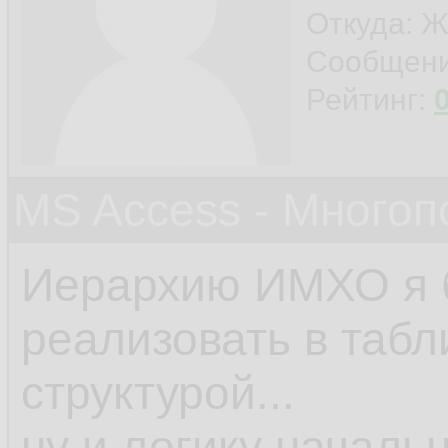
Откуда: Ж
Сообщен
Рейтинг:
MS Access - Много
Иерархию ИМХО я 
реализовать в табл
структурой...
ну и логику началь