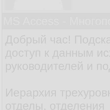
MS Access - Много
Добрый час! Подска
доступ к данным ис
руководителей и п
Иерархия трехуровн
отделы, отделения