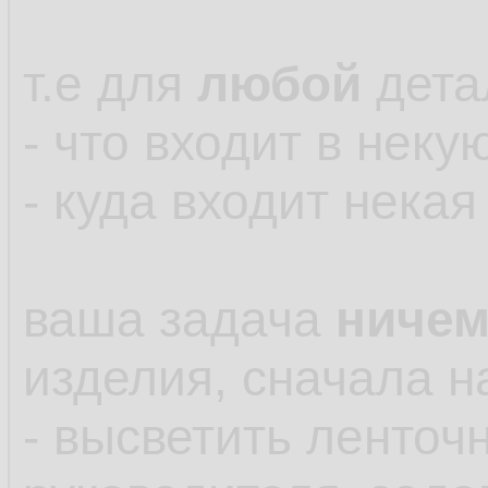
т.е для
любой
дета
- что входит в неку
- куда входит нека
ваша задача
ниче
изделия, сначала н
- высветить ленточ