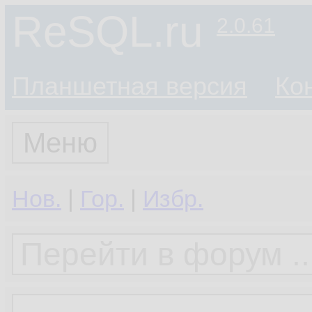
ReSQL.ru
2.0.61
Планшетная версия
Ко
Меню
Нов.
|
Гор.
|
Избр.