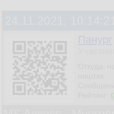
24.11.2021, 10:14:2
Панург
Участни
Откуда: н
ништяк
Сообщен
Рейтинг:
MS Access - Много