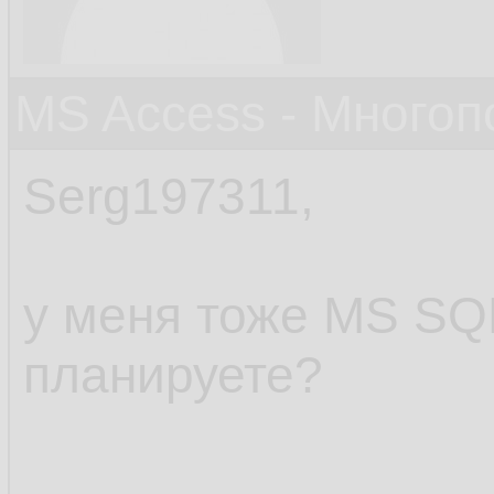
MS Access - Много
Serg197311,
у меня тоже MS SQL 
планируете?