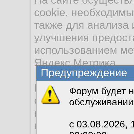
cookie, необходимы
также для анализа 
улучшения предост
использованием ме
Яндекс.Метрика.
Предупреждение
Продолжая использо
Форум будет н
согласие на обрабо
обслуживании
необходимых для р
с 03.08.2026, 
вы можете выбрать