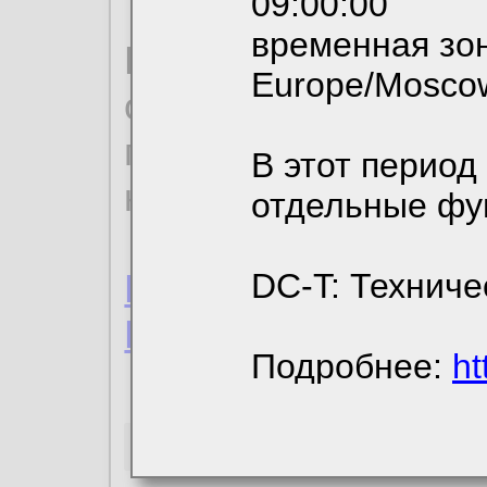
09:00:00
временная зон
По нижеприведенн
Europe/Mosco
ознакомиться с де
пользовательским 
В этот период
конфиденциальност
отдельные фу
Пользовательское 
DC-T: Техниче
Политика конфиде
Подробнее:
ht
Необходимые co