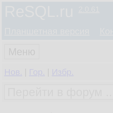
ReSQL.ru
2.0.61
Планшетная версия
Ко
Меню
Нов.
|
Гор.
|
Избр.