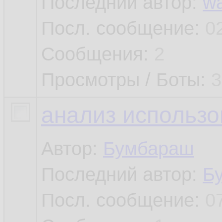
Последний автор:
w
Посл. сообщение:
0
Сообщения:
2
Просмотры / Боты:
3
анализ использ
Автор:
Бумбараш
Последний автор:
Б
Посл. сообщение:
0