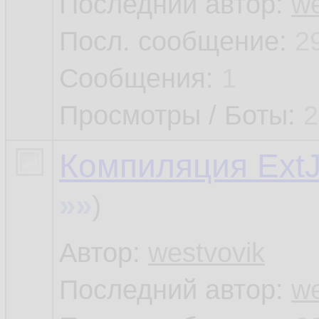
Последний автор:
we
Посл. сообщение:
2
Сообщения:
1
Просмотры / Боты:
2
Компиляция Ext
»»
)
Автор:
westvovik
Последний автор:
we