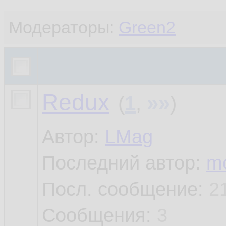
Модераторы:
Green2
Redux
»»
(
1
,
)
Автор:
LMag
Последний автор:
m
Посл. сообщение:
2
Сообщения:
3