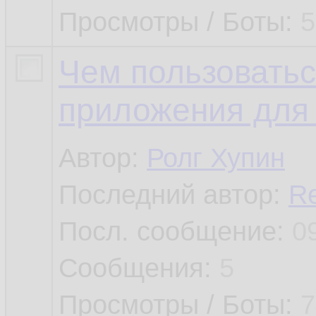
Просмотры / Боты:
5
Чем пользоватьс
приложения для
Автор:
Ролг Хупин
Последний автор:
Re
Посл. сообщение:
0
Сообщения:
5
Просмотры / Боты:
7