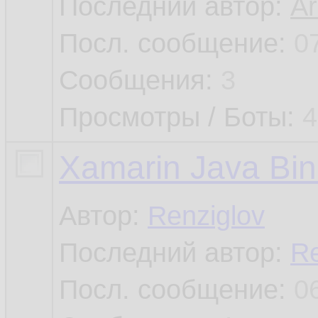
Последний автор:
Ar
Посл. сообщение:
0
Сообщения:
3
Просмотры / Боты:
4
Xamarin Java Bi
Автор:
Renziglov
Последний автор:
Re
Посл. сообщение:
0