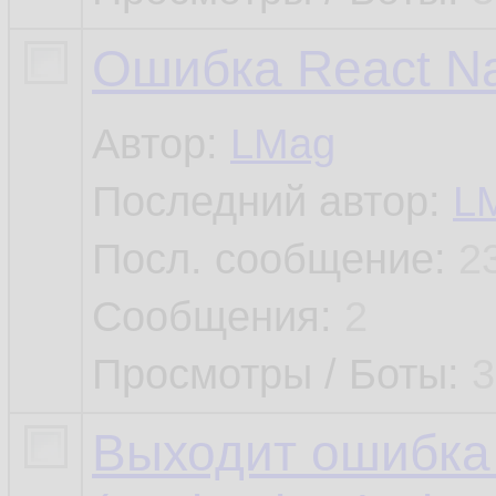
Ошибка React Na
Автор:
LMag
Последний автор:
L
Посл. сообщение:
2
Сообщения:
2
Просмотры / Боты:
3
Выходит ошибка "