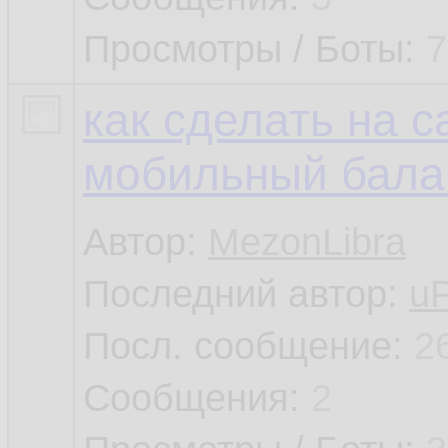
Просмотры / Боты:
7
как сделать на с
мобильный бала
Автор:
MezonLibra
Последний автор:
uP
Посл. сообщение:
2
Сообщения:
2