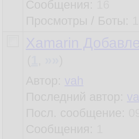
Сообщения:
16
Просмотры / Боты:
1
Xamarin Добавле
»»
(
1
,
)
Автор:
vah
Последний автор:
v
Посл. сообщение:
0
Сообщения:
1