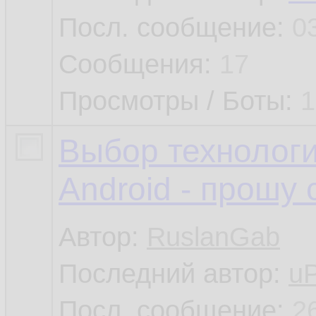
Посл. сообщение:
0
Сообщения:
17
Просмотры / Боты:
1
Выбор технологи
Android - прошу 
Автор:
RuslanGab
Последний автор:
uP
Посл. сообщение:
2