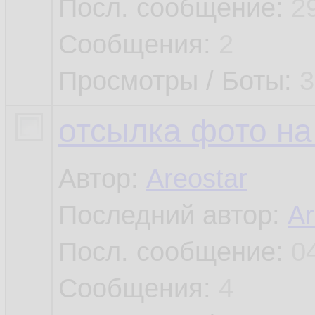
Посл. сообщение:
2
Сообщения:
2
Просмотры / Боты:
3
отсылка фото на
Автор:
Areostar
Последний автор:
Ar
Посл. сообщение:
0
Сообщения:
4