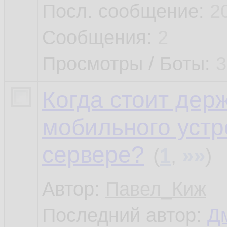
Посл. сообщение:
2
Сообщения:
2
Просмотры / Боты:
3
Когда стоит дер
мобильного устр
сервере?
»»
(
1
,
)
Автор:
Павел_Киж
Последний автор:
Д