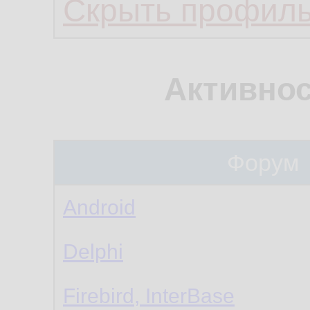
Скрыть профил
Активнос
Форум
Android
Delphi
Firebird, InterBase