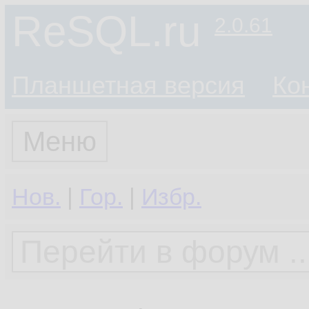
ReSQL.ru
2.0.61
Планшетная версия
Ко
Меню
Нов.
|
Гор.
|
Избр.