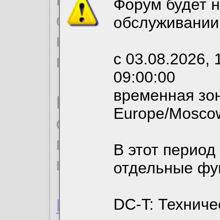
Форум будет н
согласие на обрабо
обслуживании
необходимых для р
с 03.08.2026, 
вы можете выбрать
09:00:00
временная зон
По нижеприведенн
Europe/Mosco
ознакомиться с де
пользовательским 
В этот период
конфиденциальност
отдельные фу
Пользовательское 
DC-T: Техниче