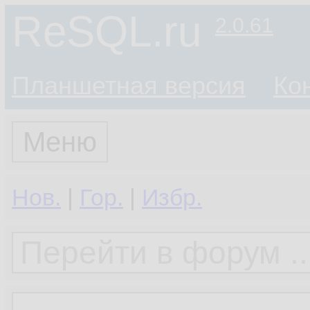
ReSQL.ru
2.0.61
Планшетная версия
Ко
Меню
Нов.
|
Гор.
|
Избр.