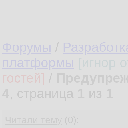
Форумы
/
Разработк
платформы
[игнор 
гостей]
/
Предупре
4
, страница
1
из
1
Читали тему
(0):