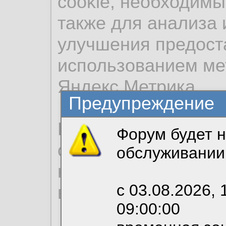
cookie, необходимы
также для анализа 
улучшения предост
использованием ме
Яндекс.Метрика.
Предупреждение
Продолжая использо
Форум будет н
согласие на обрабо
обслуживании
необходимых для р
с 03.08.2026, 
вы можете выбрать
09:00:00