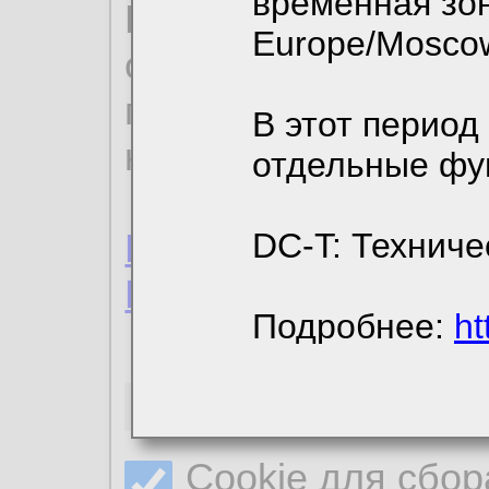
временная зон
По нижеприведенн
Europe/Mosco
ознакомиться с де
пользовательским 
В этот период
конфиденциальност
отдельные фу
Пользовательское 
DC-T: Техниче
Политика конфиде
Подробнее:
ht
Необходимые co
Cookie для сбор