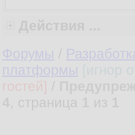
Действия ...
Форумы
/
Разработк
платформы
[игнор 
гостей]
/
Предупре
4
, страница
1
из
1