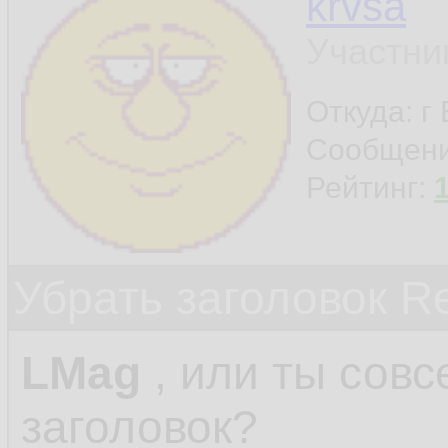
krvsa
Участни
Откуда: г
Сообщен
Рейтинг:
Убрать заголовок Re
LMag
, или ты совс
заголовок?