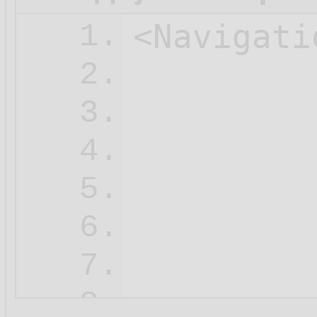
<Navigati
1.
2.
3.
4.
         
5.
6.
7.
<
8.