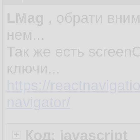
LMag
, обрати внима
нем...
Так же есть screenO
ключи...
https://reactnavigati
navigator/
Код: javascript