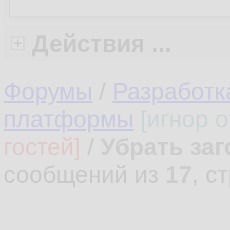
Действия ...
Форумы
/
Разработк
платформы
[игнор 
гостей]
/
Убрать заг
сообщений из
17
, с