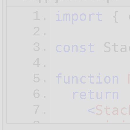
import
 { 
1.
2.
const
 Sta
3.
4.
function
5.
return
 
6.
<
Stac
7.
ini
8.