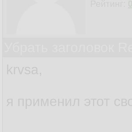
Рейтинг:
o
17.
18.
        }}
19.
Убрать заголовок Re
      />
20.
krvsa,
<
St
21.
n
22.
я применил этот св
c
23.
o
24.