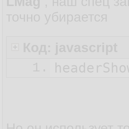
LMag
, наш спец за
точно убирается
Код: javascript
headerSho
1.
Но он использует т