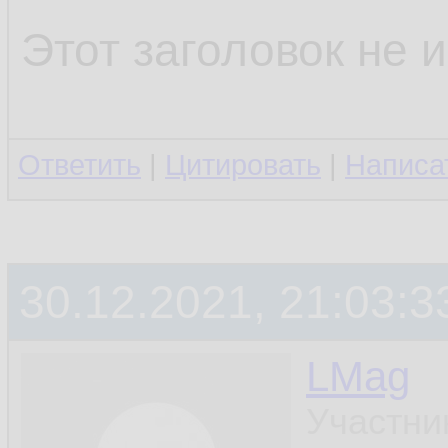
      />
34.
Этот заголовок не 
</
Sta
35.
  )
;

36.
Ответить
|
Цитировать
|
Написа
37.
30.12.2021, 21:03:3
LMag
Участни