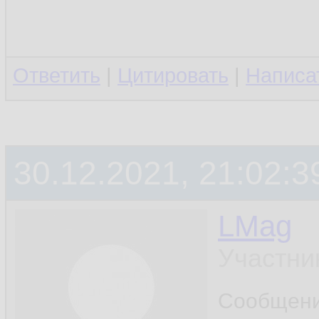
scr
9.
h
10.
Ответить
|
Цитировать
|
Написа
h
11.
      }}

12.
30.12.2021, 21:02:3
    >
13.
<
St
14.
LMag
n
15.
Участни
c
16.
Сообщен