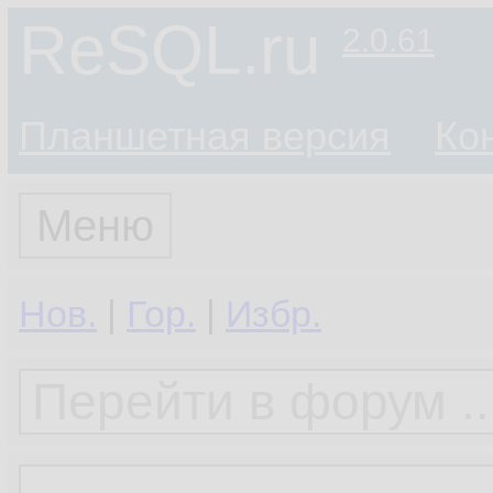
ReSQL.ru
2.0.61
Планшетная версия
Ко
Меню
Нов.
|
Гор.
|
Избр.