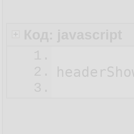
Код: javascript
1.
headerSho
2.
3.