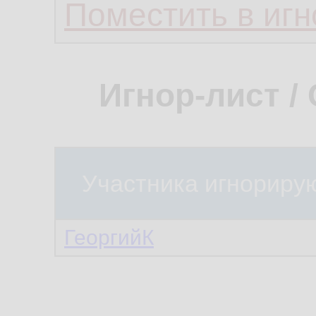
Поместить в игн
Игнор-лист /
Участника игнориру
ГеоргийК