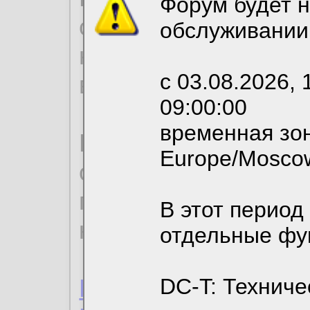
Форум будет н
согласие на обрабо
обслуживании
необходимых для р
с 03.08.2026, 
вы можете выбрать
09:00:00
временная зон
По нижеприведенн
Europe/Mosco
ознакомиться с де
пользовательским 
В этот период
конфиденциальност
отдельные фу
Пользовательское 
DC-T: Техниче