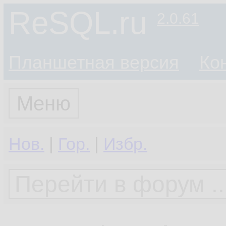
ReSQL.ru
2.0.61
Планшетная версия
Ко
Меню
Нов.
|
Гор.
|
Избр.