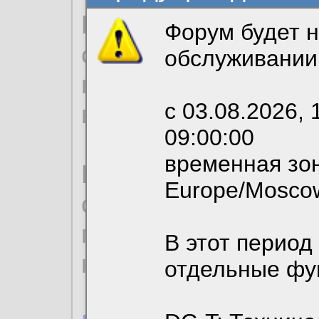
Продолжая использо
Форум будет н
согласие на обрабо
обслуживании
необходимых для р
с 03.08.2026, 
вы можете выбрать
09:00:00
временная зон
По нижеприведенн
Europe/Mosco
ознакомиться с де
пользовательским 
В этот период
конфиденциальност
отдельные фу