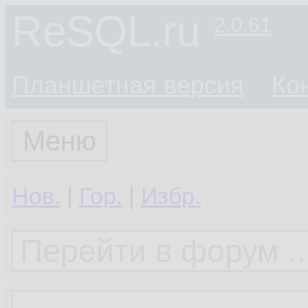
ReSQL.ru
2.0.61
Планшетная версия
Ко
Меню
Нов.
|
Гор.
|
Избр.