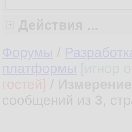
Действия ...
Форумы
/
Разработк
платформы
[игнор 
гостей]
/
Измерение
сообщений из
3
, ст