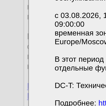
необходимых для р
с 03.08.2026, 
вы можете выбрать
09:00:00
временная зон
По нижеприведенн
Europe/Mosco
ознакомиться с де
пользовательским 
В этот период
конфиденциальност
отдельные фу
Пользовательское 
DC-T: Техниче
Политика конфиде
Подробнее:
ht