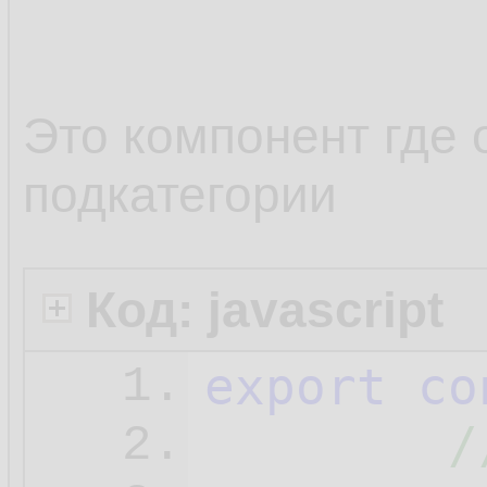
10.
         
26.
         
11.
         
27.
         
12.
Это компонент где
         
28.
         
13.
подкатегории
         
29.
        };
14.
d
30.
        f
15.
Код: javascript
31.
    }, [])
16.
export
co
1.
    }

32.
17.
/
2.
33.
retur
18.