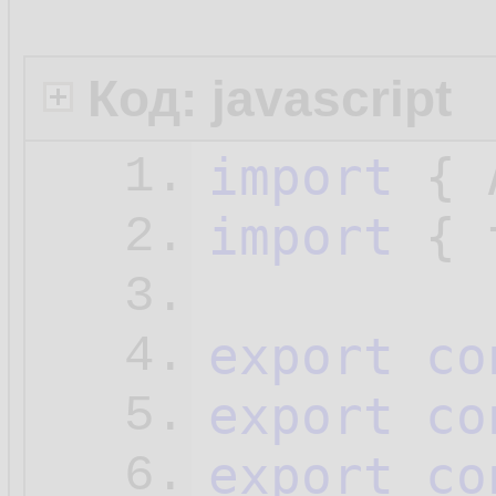
Код: javascript
import
 { 
1.
import
 { 
2.
3.
export
co
4.
export
co
5.
export
co
6.