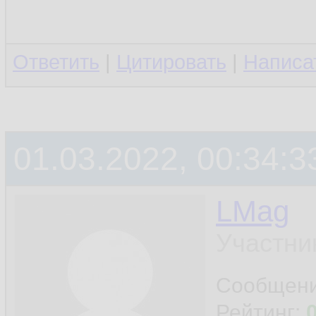
43.
44.
Ответить
|
Цитировать
|
Написа
45.
         
46.
47.
01.03.2022, 00:34:3
         
48.
LMag
         
49.
Участни
         
50.
Сообщен
         
51.
Рейтинг: