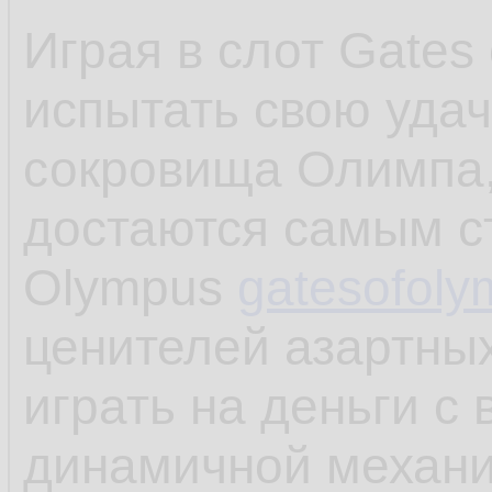
         
Играя в слот Gates
77.
        <
испытать свою удач
78.
    );

сокровища Олимпа,
79.
достаются самым ст
80.
Olympus
gatesofoly
ценителей азартны
играть на деньги с
динамичной механи