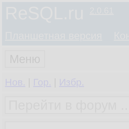
ReSQL.ru
2.0.61
Планшетная версия
Ко
Меню
Нов.
|
Гор.
|
Избр.