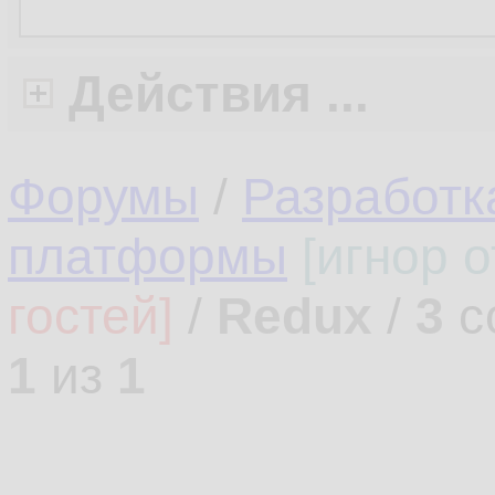
Действия ...
Форумы
/
Разработк
платформы
[игнор 
гостей]
/
Redux
/
3
с
1
из
1