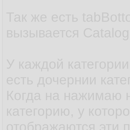
11.
27.
12.
Так же есть tabBot
28.
13.
вызывается Catalo
         
29.
         
14.
         
30.
         
15.
У каждой категории
         
31.
         
16.
есть дочернии кате
         
32.
         
17.
Когда на нажимаю 
         
33.
         
18.
категорию, у которо
         
34.
        }
19.
отображаются эти п