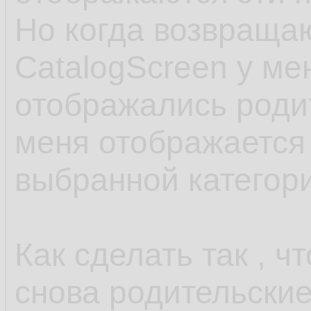
35.
20.
Но когда возвраща
36.
r
21.
CatalogScreen у мен
37.
22.
отображались родит
38.
23.
меня отображается 
39.
24.
выбранной категор
40.
        )
25.
41.
26.
Как сделать так , 
42.
снова родительские