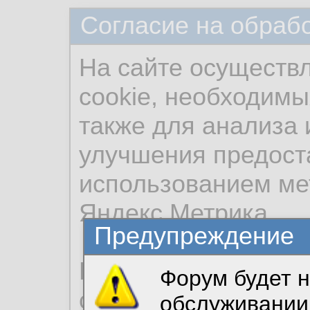
Согласие на обраб
На сайте осуществ
cookie, необходимы
также для анализа 
улучшения предост
использованием ме
Яндекс.Метрика.
Предупреждение
Продолжая использо
Форум будет н
согласие на обрабо
обслуживании