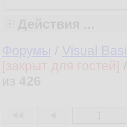
Действия ...
Форумы
/
Visual Bas
[закрыт для гостей]
/
из
426
1