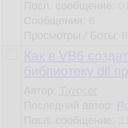
Посл. сообщение:
0
Сообщения:
6
Просмотры / Боты:
8
Как в VB6 созда
библиотеку dll 
Автор:
Tavocer
Последний автор:
R
Посл. сообщение:
3