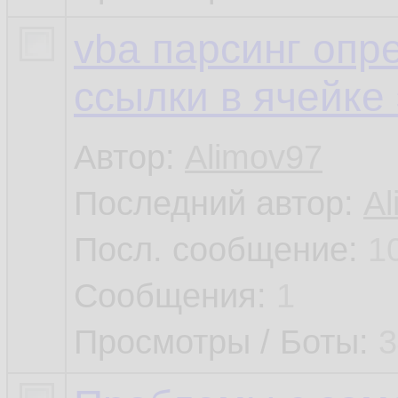
vba парсинг оп
ссылки в ячейке
Автор:
Alimov97
Последний автор:
Al
Посл. сообщение:
1
Сообщения:
1
Просмотры / Боты:
3