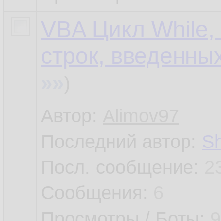
VBA Цикл While,
строк, введенны
»»
)
Автор:
Alimov97
Последний автор:
Sh
Посл. сообщение:
2
Сообщения:
6
Просмотры / Боты:
9