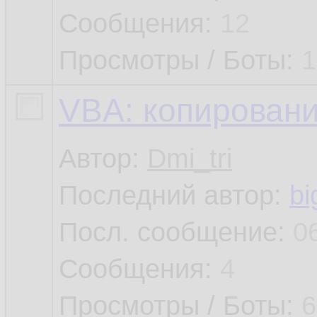
Сообщения:
12
Просмотры / Боты:
1
VBA: копирование
Автор:
Dmi_tri
Последний автор:
bi
Посл. сообщение:
0
Сообщения:
4
Просмотры / Боты:
6