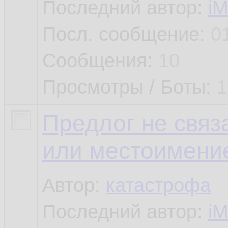
Последний автор:
iM
Посл. сообщение:
0
Сообщения:
10
Просмотры / Боты:
1
Предлог не связ
или местоимени
Автор:
катастрофа
Последний автор:
iM