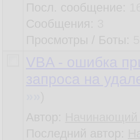
Посл. сообщение:
1
Сообщения:
3
Просмотры / Боты:
5
VBA - ошибка п
запроса на удал
»»
)
Автор:
Начинающий 
Последний автор:
Н