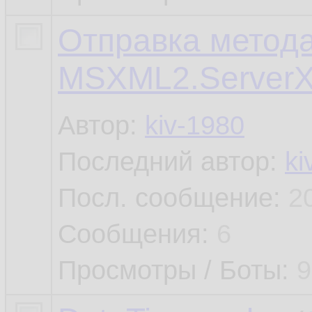
Отправка метод
MSXML2.Server
Автор:
kiv-1980
Последний автор:
ki
Посл. сообщение:
2
Сообщения:
6
Просмотры / Боты:
9