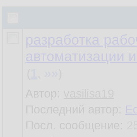
разработка рабо
автоматизации 
»»
(
1
,
)
Автор:
vasilisa19
Последний автор:
Eo
Посл. сообщение:
2