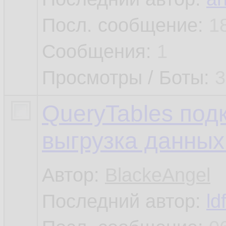
Посл. сообщение:
1
Сообщения:
1
Просмотры / Боты:
3
QueryTables под
выгрузка данных
Автор:
BlackeAngel
Последний автор:
ld