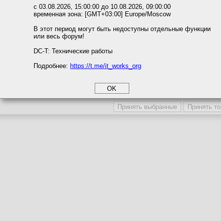
Темы с участием автора
ожете выбрать по своему усмотрению.
с 03.08.2026, 15:00:00 до 10.08.2026, 09:00:00
Последние сообщения автора
временная зона: [GMT+03:00] Europe/Moscow
м ссылкам мы можете ознакомиться с действующим на сайте пользова
Последние темы автора
итикой конфиденциальности.
В этот период могут быть недоступны отдельные функции
Последние вложения автора
или весь форум!
соглашение
Поместить в игнор-лист
циальности
DC-T: Технические работы
Игнор-лист / Сокрытие профиля
Подробнее:
https://t.me/it_works_org
okie
а статистики
Участника игнорируют
Профиль участника скрыв
етинга и рекламы