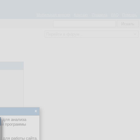
Мобильная версия
Контакт
Правила
FAQ
Помощь
x
е для анализа
кой программы
х для работы сайта.