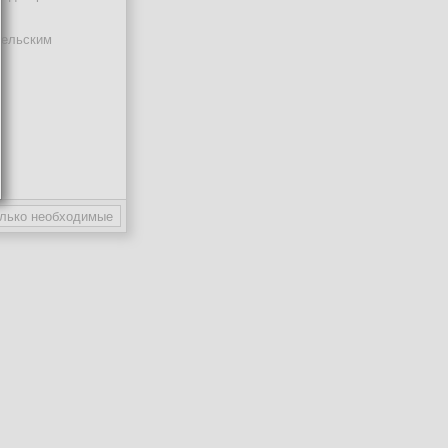
тельским
ают