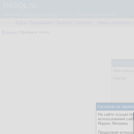
ReSQL.ru
powered by
simpleCommunicator
- 2.0.61 © 2026 Programmizd 02
Гость
Войти
|
Регистрация
|
Профиль
|
Очистить
Новые сообщения
|
Форумы
/
Профиль гостя
Имя пользо
Аватар:
Согласие на обрабо
Статус:
На сайте осуществл
Посл. акти
использования сай
Яндекс.Метрика.
Действия:
Продолжая использо