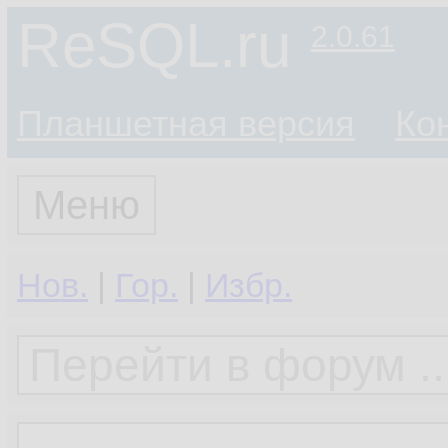
ReSQL.ru
2.0.61
Планшетная версия
Ко
Меню
Нов.
|
Гор.
|
Избр.