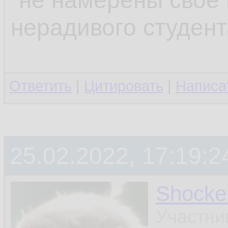
"не намерены свое 
нерадивого студент
Ответить
|
Цитировать
|
Написа
25.02.2022, 17:19:2
Shocke
Участни