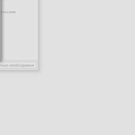
тельским
ают