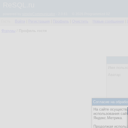
ReSQL.ru
powered by
simpleCommunicator
- 2.0.61 © 2026 Programmizd 02
Гость
Войти
|
Регистрация
|
Профиль
|
Очистить
Новые сообщения
|
Форумы
/
Профиль гостя
Имя пользо
Аватар:
Согласие на обрабо
Статус:
На сайте осуществл
Посл. акти
использования сай
Яндекс.Метрика.
Действия:
Продолжая использо