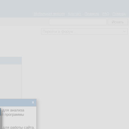
Мобильная версия
Контакт
Правила
FAQ
Помощь
x
е для анализа
кой программы
х для работы сайта.