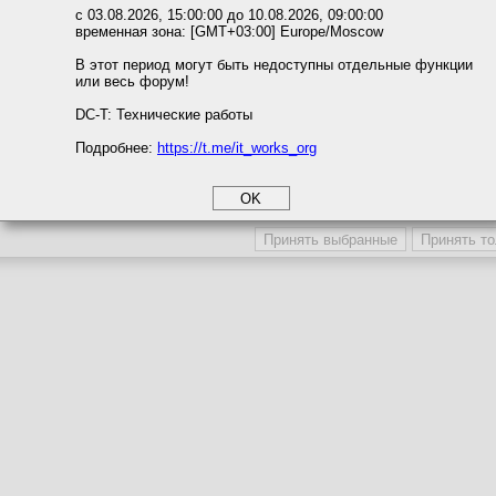
Темы с участием автора
ожете выбрать по своему усмотрению.
с 03.08.2026, 15:00:00 до 10.08.2026, 09:00:00
Последние сообщения автора
временная зона: [GMT+03:00] Europe/Moscow
м ссылкам мы можете ознакомиться с действующим на сайте пользова
Последние темы автора
итикой конфиденциальности.
В этот период могут быть недоступны отдельные функции
Последние вложения автора
или весь форум!
соглашение
Поместить в игнор-лист
циальности
DC-T: Технические работы
Игнор-лист / Сокрытие профиля
Подробнее:
https://t.me/it_works_org
okie
а статистики
Участника игнорируют
Профиль участника скрыв
етинга и рекламы