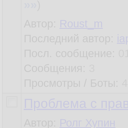
»»
)
Автор:
Roust_m
Последний автор:
ia
Посл. сообщение:
0
Сообщения:
3
Просмотры / Боты:
4
Проблема с прав
Автор:
Ролг Хупин