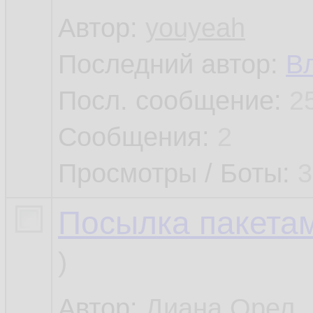
Автор:
youyeah
Последний автор:
В
Посл. сообщение:
2
Сообщения:
2
Просмотры / Боты:
3
Посылка пакета
)
Автор:
Диана Орел