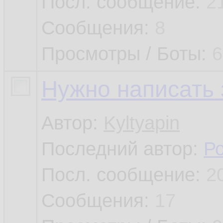
Посл. сообщение:
2
Сообщения:
8
Просмотры / Боты:
6
Нужно написать 
Автор:
Kyltyapin
Последний автор:
Р
Посл. сообщение:
2
Сообщения:
17