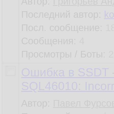
Автор:
Григорьев Ан
Последний автор:
k
Посл. сообщение:
1
Сообщения:
4
Просмотры / Боты:
2
Ошибка в SSDT - 
SQL46010: Incorr
Автор:
Павел Фурсо