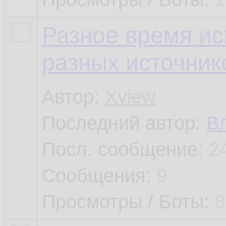
Разное время ис
разных источник
Автор:
Xview
Последний автор:
В
Посл. сообщение:
2
Сообщения:
9
Просмотры / Боты:
8