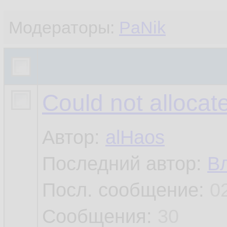
Модераторы:
PaNik
Could not allocat
Автор:
alHaos
Последний автор:
В
Посл. сообщение:
0
Сообщения:
30