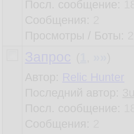
Посл. сообщение:
1
Сообщения:
2
Просмотры / Боты:
2
Запрос
»»
(
1
,
)
Автор:
Relic Hunter
Последний автор:
3
Посл. сообщение:
1
Сообщения:
2