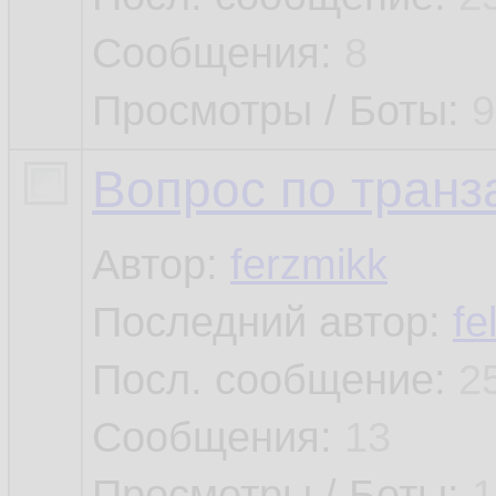
Сообщения:
8
Просмотры / Боты:
9
Вопрос по транз
Автор:
ferzmikk
Последний автор:
fe
Посл. сообщение:
2
Сообщения:
13
Просмотры / Боты:
1