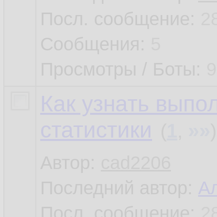
Посл. сообщение:
2
Сообщения:
5
Просмотры / Боты:
9
Как узнать выпо
статистики
»»
(
1
,
)
Автор:
cad2206
Последний автор:
А
Посл. сообщение:
2