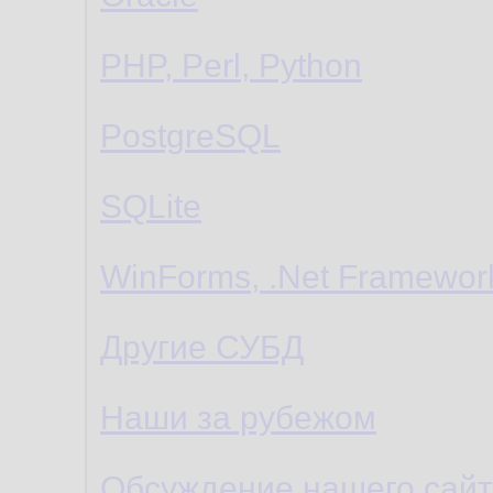
PHP, Perl, Python
PostgreSQL
SQLite
WinForms, .Net Framewor
Другие СУБД
Наши за рубежом
Обсуждение нашего сайт