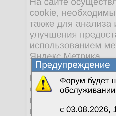
На сайте осуществ
cookie, необходимы
также для анализа 
улучшения предост
использованием ме
Яндекс.Метрика.
Предупреждение
Продолжая использо
Форум будет н
согласие на обрабо
обслуживании
необходимых для р
с 03.08.2026, 
вы можете выбрать