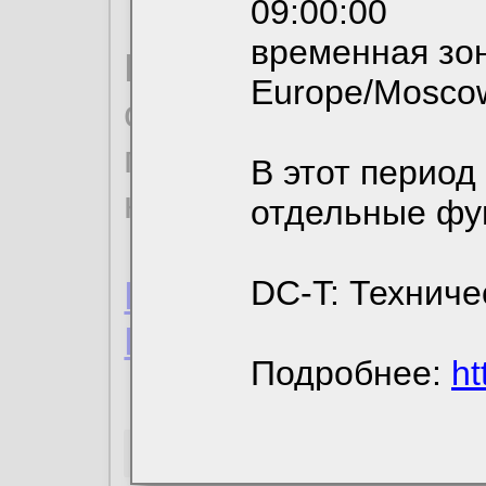
09:00:00
временная зон
По нижеприведенн
Europe/Mosco
ознакомиться с де
пользовательским 
В этот период
конфиденциальност
отдельные фу
Пользовательское 
DC-T: Техниче
Политика конфиде
Подробнее:
ht
Необходимые co