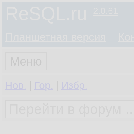
ReSQL.ru
2.0.61
Планшетная версия
Ко
Меню
Нов.
|
Гор.
|
Избр.