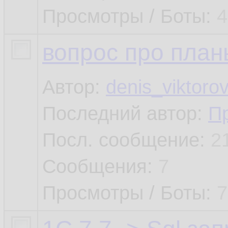
Просмотры / Боты:
4
вопрос про пла
Автор:
denis_viktorov
Последний автор:
П
Посл. сообщение:
2
Сообщения:
7
Просмотры / Боты:
7