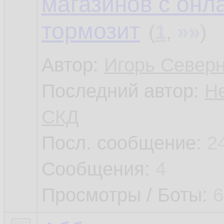
магазинов с онл
тормозит
»»
(
1
,
)
Автор:
Игорь Север
Последний автор:
Н
СКД
Посл. сообщение:
2
Сообщения:
4
Просмотры / Боты:
6