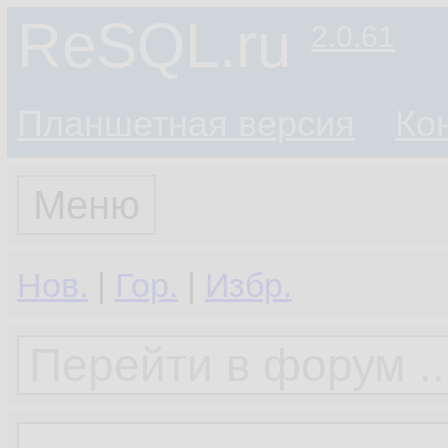
ReSQL.ru
2.0.61
Планшетная версия
Ко
Меню
Нов.
|
Гор.
|
Избр.