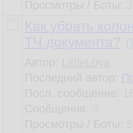
Просмотры / Боты:
3
Как убрать колон
ТЧ документа?
(
Автор:
LittleLoya
Последний автор:
П
Посл. сообщение:
1
Сообщения:
3
Просмотры / Боты:
5