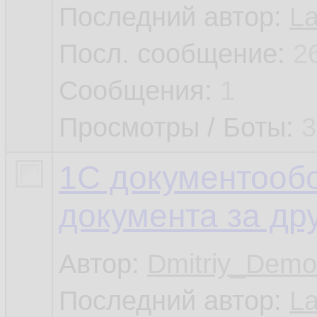
Последний автор:
La
Посл. сообщение:
2
Сообщения:
1
Просмотры / Боты:
3
1С документообо
документа за др
Автор:
Dmitriy_Dem
Последний автор:
La