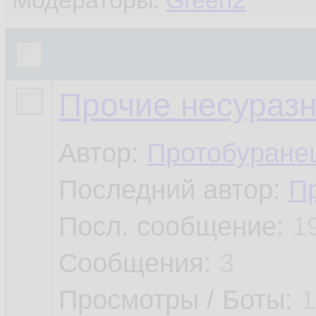
Модераторы:
Green2
Прочие несуразн
Автор:
Протобуране
Последний автор:
П
Посл. сообщение:
1
Сообщения:
3
Просмотры / Боты:
1