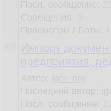
Посл. сообщение:
2
Сообщения:
9
Просмотры / Боты:
1
Импорт документ
предприятия, ре
Автор:
igor_prg
Последний автор:
ig
Посл. сообщение:
1