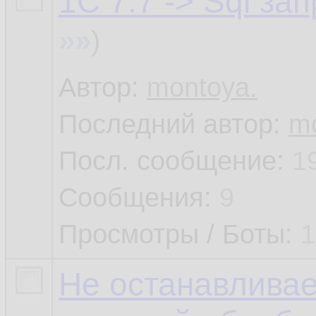
1С 7.7 -> Sql за
»»
)
Автор:
montoya.
Последний автор:
m
Посл. сообщение:
1
Сообщения:
9
Просмотры / Боты:
1
Не останавливае