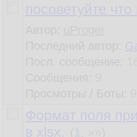
посоветуйте что
Автор:
uProger
Последний автор:
G
Посл. сообщение:
1
Сообщения:
9
Просмотры / Боты:
9
Формат поля при
в xlsx.
»»
(
1
,
)