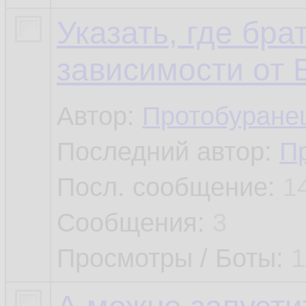
Указать, где бра
зависимости от 
Автор:
Протобуране
Последний автор:
П
Посл. сообщение:
1
Сообщения:
3
Просмотры / Боты:
1