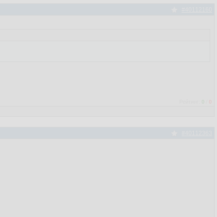
#40112160
Рейтинг:
0
/
0
#40112363