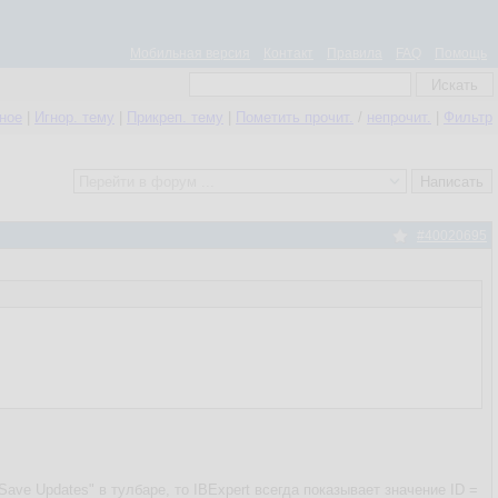
Мобильная версия
Контакт
Правила
FAQ
Помощь
нное
|
Игнор. тему
|
Прикреп. тему
|
Пометить прочит.
/
непрочит.
|
Фильтр
#40020695
ave Updates" в тулбаре, то IBExpert всегда показывает значение ID =