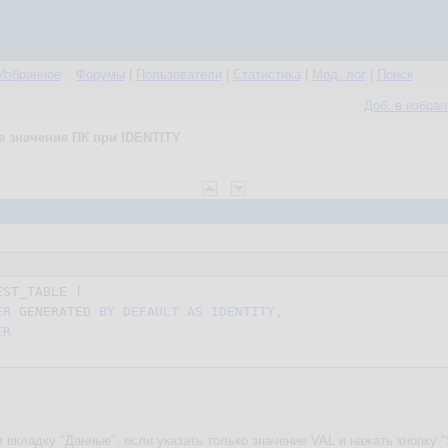
Избранное
Форумы
|
Пользователи
|
Статистика
|
Мод. лог
|
Поиск
Доб. в избра
 значение ПК при IDENTITY
EST_TABLE (

ER
 GENERATED 
BY
DEFAULT
AS
IDENTITY
,

ER
вкладку "Данные", если указать только значение VAL и нажать кнопку "S