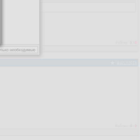
Рейтинг:
0
/
0
#40112078
Рейтинг:
0
/
0