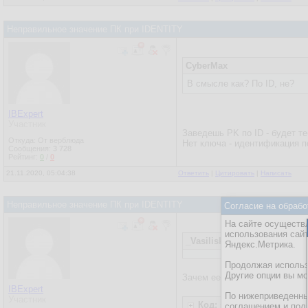
Неправильное значение ПК при IDENTITY
CyberMax
В смысле как? По ID, не?
IBExpert
Участник
Заведешь PK по ID - будет те
Откуда: От верблюда
Нет ключа - идентификация 
Сообщения:
3 728
Рейтинг:
0
/
0
21.11.2020, 05:04:38
Ответить
|
Цитировать
|
Написать
Неправильное значение ПК при IDENTITY
Согласие на обрабо
На сайте осуществл
использования сай
_Vasilisk_
Яндекс.Метрика.
Продолжая использо
Другие опции вы м
Зачем ее идентифицировать?
IBExpert
По нижеприведенны
Участник
Код: sql
соглашением и пол