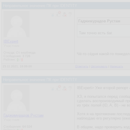
Неправильное значение ПК при IDENTITY
Гаджимурадов Рустам
Там точно есть баг.
IBExpert
Участник
Откуда: От верблюда
Чё-то сёдня какой-то понедел
Сообщения:
3 728
Рейтинг:
0
/
0
15.11.2021, 18:09:00
Ответить
|
Цитировать
|
Написать
Неправильное значение ПК при IDENTITY
IBExpert> Уже второй репорт 
ХЗ, я попытался перед сооб
сделать воспроизводимый пр
из трёх полей (ID, A, B) - не 
Хотя я на протяжении послед
Гаджимурадов Рустам
наблюдаю его регулярно (еже
Участник
Сообщения:
64 024
В общем, надо проверить код