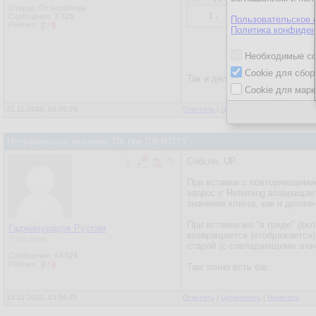
Откуда: От верблюда
1.
INSERT
INTO
 ..
Сообщения:
3 728
Пользовательское 
Рейтинг:
0
/
0
Политика конфиден
Необходимые co
Cookie для сбор
Так и делается, если есть кл
Cookie для марк
21.11.2020, 05:05:26
Ответить
|
Цитировать
|
Написать
Неправильное значение ПК при IDENTITY
Собсно, UP.
При вставке с повторяющимис
запрос с Returning возвращае
значение ключа, как и должен
При вставке же "в гриде" (вкл
Гаджимурадов Рустам
возвращается (отображается)
Участник
старой (с совпадающими зна
Сообщения:
64 024
Рейтинг:
0
/
0
Там точно есть баг.
15.11.2021, 13:59:25
Ответить
|
Цитировать
|
Написать