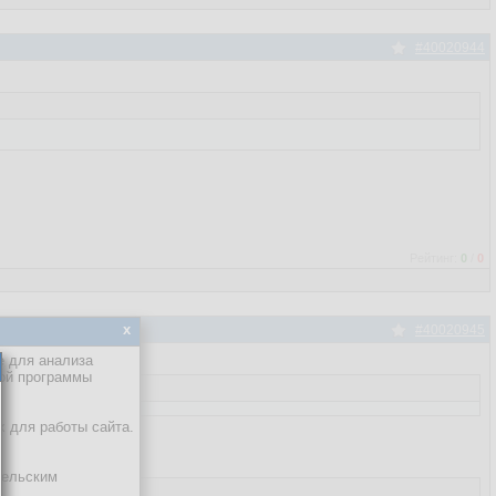
#40020944
Рейтинг:
0
/
0
x
#40020945
е для анализа
кой программы
х для работы сайта.
тельским