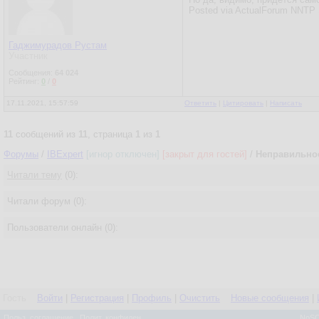
Posted via ActualForum NNTP 
Гаджимурадов Рустам
Участник
Сообщения:
64 024
Рейтинг:
0
/
0
17.11.2021, 15:57:59
Ответить
|
Цитировать
|
Написать
11
сообщений из
11
, страница
1
из
1
Форумы
/
IBExpert
[игнор отключен]
[закрыт для гостей]
/
Неправильное
Читали тему
(0):
Читали форум (0):
Пользователи онлайн (0):
Гость
Войти
|
Регистрация
|
Профиль
|
Очистить
Новые сообщения
|
Польз. соглашение
Полит. конфиден.
NoSQ