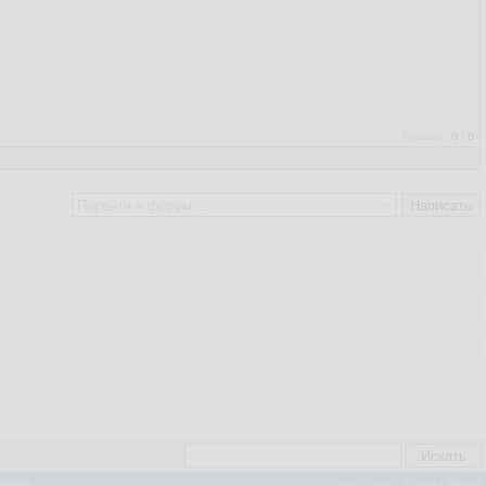
Рейтинг:
0
/
0
тречи
созд. / загр.: 432ms
/ 852ms