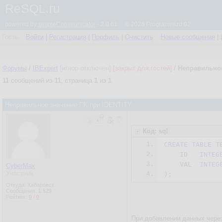
ReSQL.ru
powered by
simpleCommunicator
- 2.0.61 © 2026 Programmizd 02
Гость
Войти
|
Регистрация
|
Профиль
|
Очистить
Новые сообщения
|
Форумы
/
IBExpert
[игнор отключен]
[закрыт для гостей]
/
Неправильное
11
сообщений из
11
, страница
1
из
1
Неправильное значение ПК при IDENTITY
Код: sql
1.
CREATE
TABLE
 T
2.
    ID   
INTEG
3.
    VAL  
INTEG
CyberMax
Участник
4.
);
Откуда: Хабаровск
Сообщения:
1 529
Рейтинг:
0
/
0
При добавлении данных через 