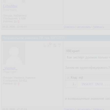
CyberMax
Участник
Откуда: Хабаровск
Сообщения:
1 529
Рейтинг:
0
/
0
20.11.2020, 12:40:37
Ответить
|
Цитировать
|
Написать
Неправильное значение ПК при IDENTITY
IBExpert
Как эксперт должен только 
Зачем ее идентифицировать?
_Vasilisk_
Участник
Код: sql
Откуда: Украина, Харьков
Сообщения:
13 612
Рейтинг:
0
/
0
1.
INSERT
INTO
 ..
и возвращенные значения зап
20.11.2020, 17:35:16
Ответить
|
Цитировать
|
Написать