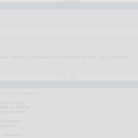
ьник тяжелее, чем обычно. Уже второй репорт а-ля "стук в подвале".
а-ля "стук в подвале".
щением сюда
имер на таблице
воспроизвелось.
ней недели
дневно).
 - возможно,