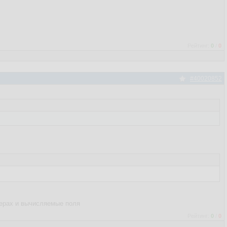
Рейтинг:
0
/
0
#40020852
герах и вычисляемые поля
Рейтинг:
0
/
0