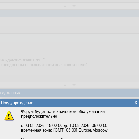
бе идентификация по ID.
по введенным пользователем значениям полей.
тку данных
яется обработка файлов cookie, необходимых для работы сайта, а такж
x
Предупреждение
та и улучшения предоставляемых сервисов с использованием метричес
Форум будет на техническом обслуживании
предположительно
вать сайт, вы даёте согласие на обработку файлов cookie, необходимы
ожете выбрать по своему усмотрению.
 Просто выполнять
с 03.08.2026, 15:00:00 до 10.08.2026, 09:00:00
временная зона: [GMT+03:00] Europe/Moscow
м ссылкам мы можете ознакомиться с действующим на сайте пользова
итикой конфиденциальности.