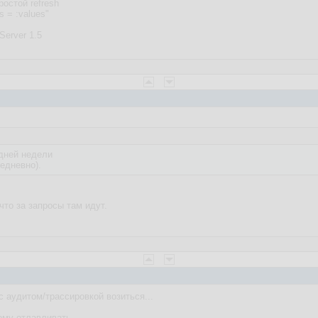
ростой refresh
s = :values"
Server 1.5
дней недели
едневно).
что за запросы там идут.
с аудитом/трассировкой возиться...
ому отлавливать.