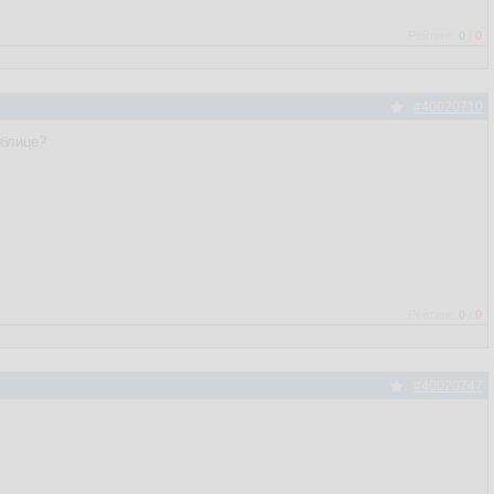
Рейтинг:
0
/
0
#40020710
аблице?
Рейтинг:
0
/
0
#40020747