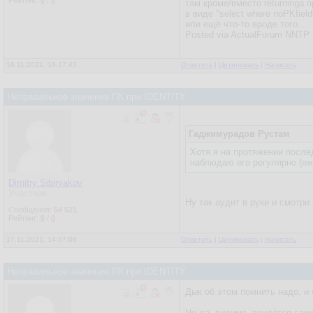
Рейтинг:
0
/
0
там кроме/вместо returninga п
в виде "select where noPKfield
или ещё что-то вроде того...
Posted via ActualForum NNTP 
16.11.2021, 16:17:43
Ответить
|
Цитировать
|
Написать
Неправильное значение ПК при IDENTITY
Гаджимурадов Рустам
Хотя я на протяжении после
наблюдаю его регулярно (еж
Dimitry Sibiryakov
Участник
Ну так аудит в руки и смотри 
Сообщения:
54 521
Рейтинг:
0
/
0
17.11.2021, 14:37:08
Ответить
|
Цитировать
|
Написать
Неправильное значение ПК при IDENTITY
Дык об этом помнить надо, и 
Но да, видимо, придётся сам