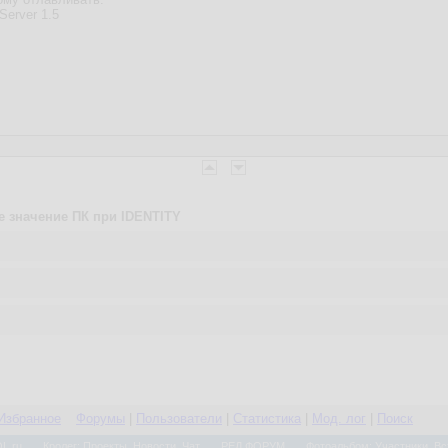
Server 1.5
 значение ПК при IDENTITY
Избранное
Форумы
|
Пользователи
|
Статистика
|
Мод. лог
|
Поиск
L.ru
Кролег:
Проекты
,
Новости
,
Чат
РЕД ФОРУМ
Фотоальбом:
Участники
,
Вс