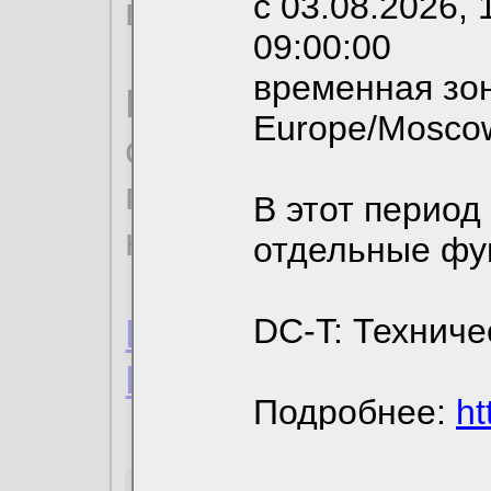
с 03.08.2026, 
вы можете выбрать
09:00:00
временная зон
По нижеприведенн
Europe/Mosco
ознакомиться с де
пользовательским 
В этот период
конфиденциальност
отдельные фу
Пользовательское 
DC-T: Техниче
Политика конфиде
Подробнее:
ht
Необходимые co