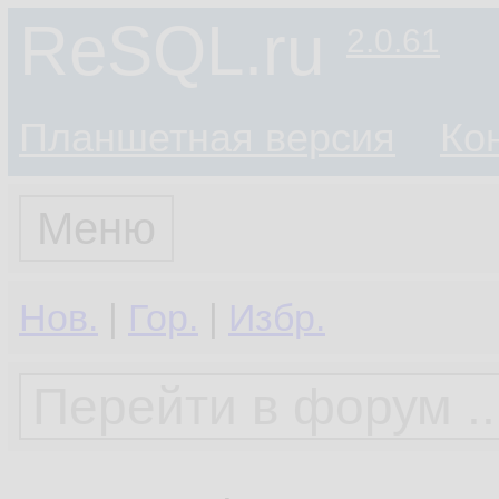
ReSQL.ru
2.0.61
Планшетная версия
Ко
Меню
Нов.
|
Гор.
|
Избр.