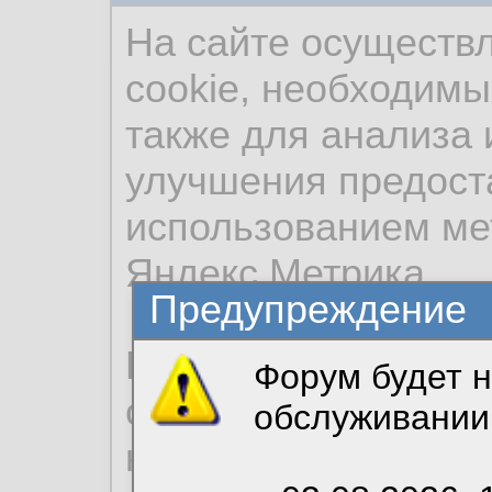
На сайте осуществ
cookie, необходимы
также для анализа 
улучшения предост
использованием ме
Яндекс.Метрика.
Предупреждение
Продолжая использо
Форум будет н
согласие на обрабо
обслуживании
необходимых для р