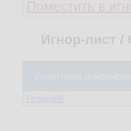
Поместить в игн
Игнор-лист /
Участника игнориру
ГеоргийК