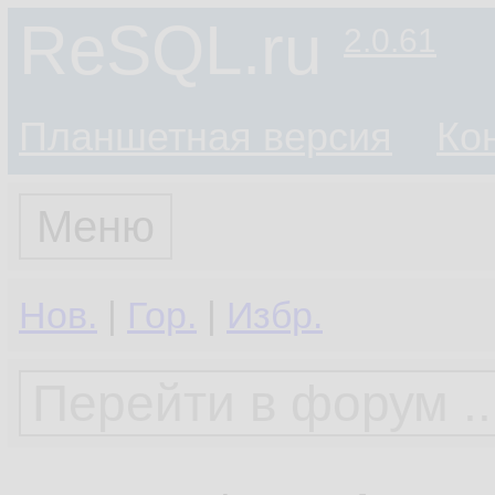
ReSQL.ru
2.0.61
Планшетная версия
Ко
Меню
Нов.
|
Гор.
|
Избр.