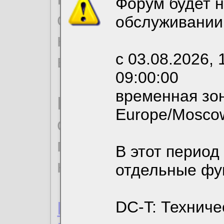
Форум будет н
согласие на обрабо
обслуживании
необходимых для р
с 03.08.2026, 
вы можете выбрать
09:00:00
временная зон
По нижеприведенн
Europe/Mosco
ознакомиться с де
пользовательским 
В этот период
конфиденциальност
отдельные фу
Пользовательское 
DC-T: Техниче