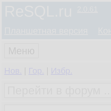
ReSQL.ru
2.0.61
Планшетная версия
Ко
Меню
Нов.
|
Гор.
|
Избр.