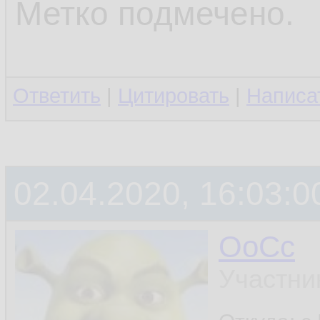
Метко подмечено.
Ответить
|
Цитировать
|
Написа
02.04.2020, 16:03:0
OoCc
Участни