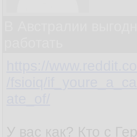
В Австралии выгодн
работать
https://www.reddit.
/fsioiq/if_youre_a_
ate_of/
У вас как? Кто с Г