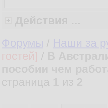
Действия ...
Форумы
/
Наши за 
гостей]
/
В Австрал
пособии чем работ
страница
1
из
2