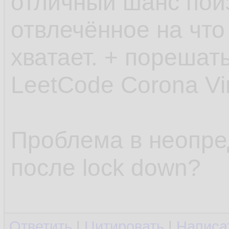
отличный шанс поиз
отвлечённое на что
хватает. + порешать
LeetCode Corona Vir
Проблема в неопред
после lock down?
Ответить
|
Цитировать
|
Написа