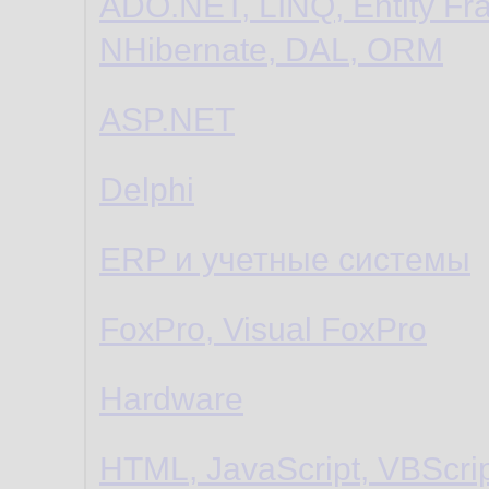
ADO.NET, LINQ, Entity Fr
NHibernate, DAL, ORM
ASP.NET
Delphi
ERP и учетные системы
FoxPro, Visual FoxPro
Hardware
HTML, JavaScript, VBScri