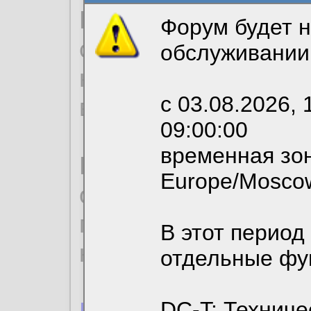
Продолжая использо
Форум будет н
согласие на обрабо
обслуживании
необходимых для р
с 03.08.2026, 
вы можете выбрать
09:00:00
временная зон
По нижеприведенн
Europe/Mosco
ознакомиться с де
пользовательским 
В этот период
конфиденциальност
отдельные фу
DC-T: Техниче