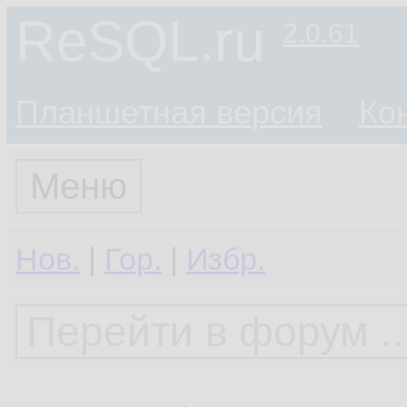
ReSQL.ru
2.0.61
Планшетная версия
Ко
Меню
Нов.
|
Гор.
|
Избр.