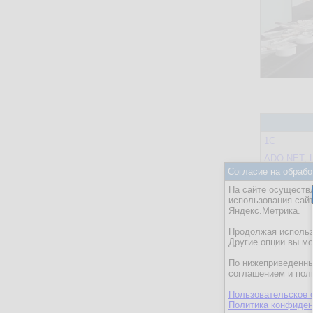
1С
ADO.NET, L
ORM
Согласие на обрабо
ASP.NET
На сайте осуществл
использования сай
C++
Яндекс.Метрика.
Delphi
Продолжая использо
ERP и уче
Другие опции вы м
Firebird, In
По нижеприведенны
соглашением и пол
Hardware
Microsoft A
Пользовательское 
Политика конфиден
Microsoft Of