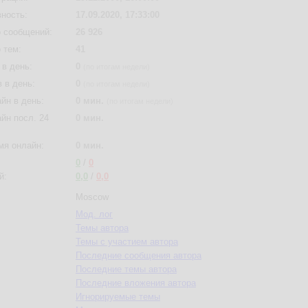
вность:
17.09.2020, 17:33:00
 сообщений:
26 926
 тем:
41
в день:
0
(по итогам недели)
 в день:
0
(по итогам недели)
йн в день:
0 мин.
(по итогам недели)
йн посл. 24
0 мин.
мя онлайн:
0 мин.
0
/
0
й:
0,0
/
0,0
Moscow
Мод. лог
Темы автора
Темы с участием автора
Последние сообщения автора
Последние темы автора
Последние вложения автора
Игнорируемые темы