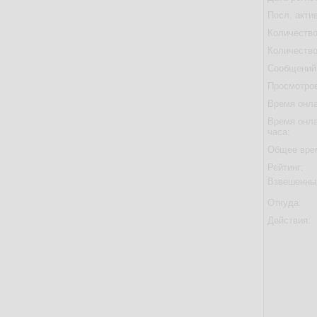
Посл. акти
Количество
Количество
Сообщений 
Просмотров
Время онла
Время онла
часа:
Общее вре
Рейтинг:
Взвешенны
Откуда:
Действия: