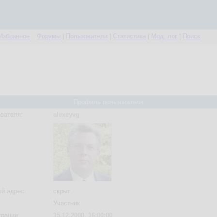
Избранное
Форумы
|
Пользователи
|
Статистика
|
Мод. лог
|
Поиск
Профиль пользователя
вателя:
alexeyvg
й адрес:
скрыт
Участник
трации:
15.12.2000, 16:00:00