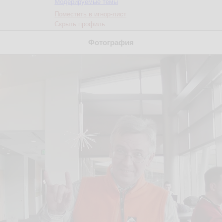
Модерируемые темы
Поместить в игнор-лист
Скрыть профиль
Фотография