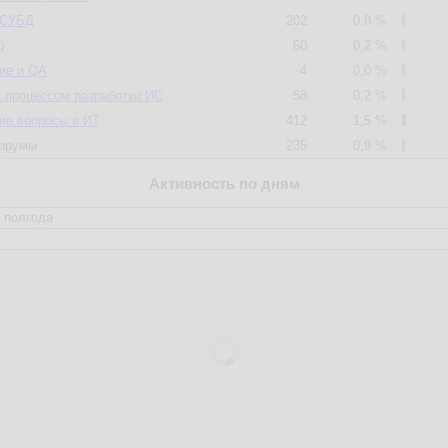
 СУБД
202
0,8 %
)
60
0,2 %
ие и QA
4
0,0 %
 процессом разработки ИС
58
0,2 %
ие вопросы в ИТ
412
1,5 %
орумы
235
0,9 %
Активность по дням