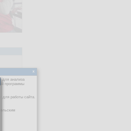
x
е для анализа
кой программы
х для работы сайта.
тельским