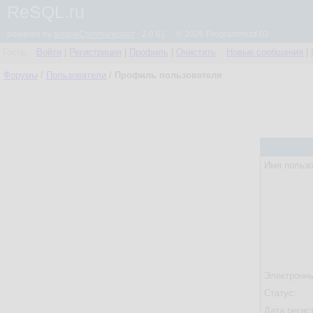
ReSQL.ru
powered by
simpleCommunicator
- 2.0.61 © 2026 Programmizd 02
Гость
Войти
|
Регистрация
|
Профиль
|
Очистить
Новые сообщения
|
Форумы
/
Пользователи
/
Профиль пользователя
Имя пользо
Электронны
Статус:
Дата регис