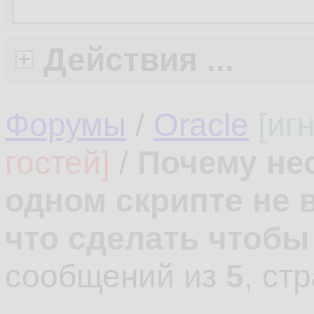
Действия ...
Форумы
/
Oracle
[иг
гостей]
/
Почему нес
одном скрипте не 
что сделать чтоб
сообщений из
5
, ст