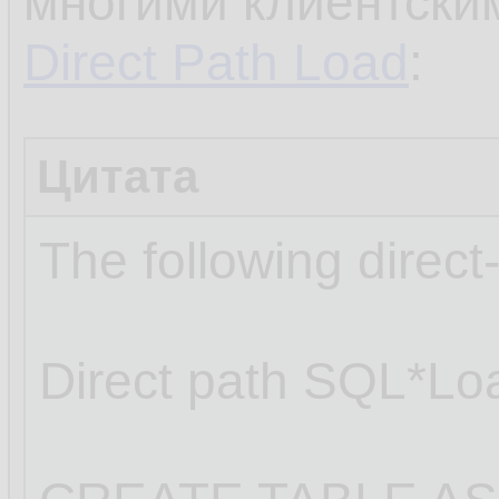
многими клиентски
19.
Direct Path Load
:
SQL>

20.
SQL> conn
21.
Цитата
Connected.
22.
The following direc
SQL>

23.
SQL> 
crea
24.
Direct path SQL*Lo
25.
Table cre
26.