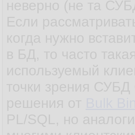
10.
неверно (не та СУБД
SQL>

11.
Если рассматривать
SQL> 
gran
12.
когда нужно встави
13.
в БД, то часто така
Grant
 suc
14.
используемый клие
15.
точки зрения СУБД 
SQL
> 
alte
16.
решения от
Bulk Bi
17.
PL/SQL, но аналог
User alter
18.