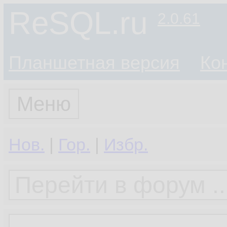
ReSQL.ru
2.0.61
Планшетная версия
Ко
Меню
Нов.
|
Гор.
|
Избр.