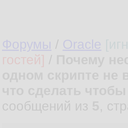
Форумы
/
Oracle
[иг
гостей]
/
Почему нес
одном скрипте не 
что сделать чтоб
сообщений из
5
, ст