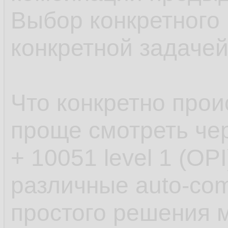
2
in
35.
Выбор конкретного
  3    
in
36.
конкретной задачей
  4    
in
37.
  5    
in
38.
Что конкретно прои
  6  
end
;
39.
проще смотреть чер
40.
+ 10051 level 1 (OPI
begin
41.
различные auto-com
*

42.
простого решения 