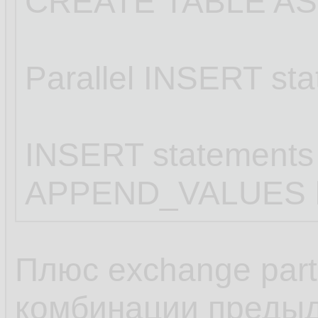
CREATE TABLE AS 
27.
SQL>

28.
Parallel INSERT st
SQL> 
sele
29.
30.
INSERT statements
no rows s
31.
APPEND_VALUES h
32.
SQL>

33.
Плюс exchange parti
SQL> 
begi
34.
комбинации предыд