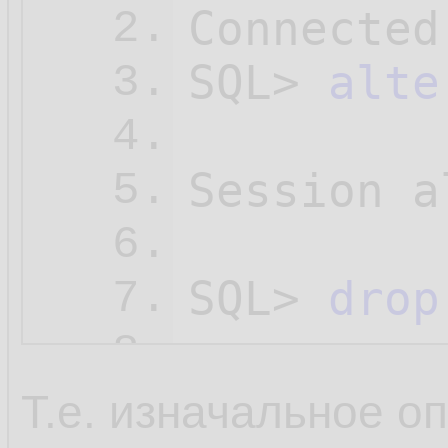
Connected.
2.
SQL> 
alte
3.
4.
Session a
5.
6.
SQL> 
drop
7.
8.
User dropp
9.
Т.е. изначальное 