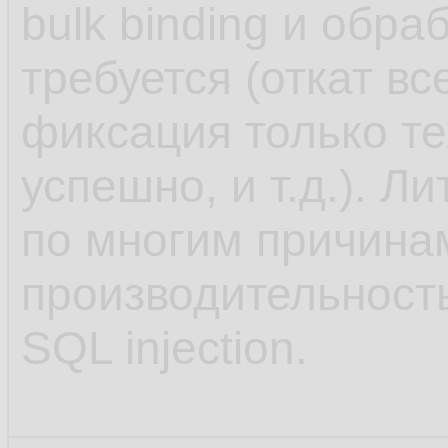
ERROR 
at
 
43.
bulk binding и обра
ORA-
00001
44.
требуется (откат в
ORA-
06512
45.
фиксация только те
46.
успешно, и т.д.). Л
SQL
47.
по многим причинам
SQL
> 
sele
48.
производительность
49.
SQL injection.
no rows s
50.