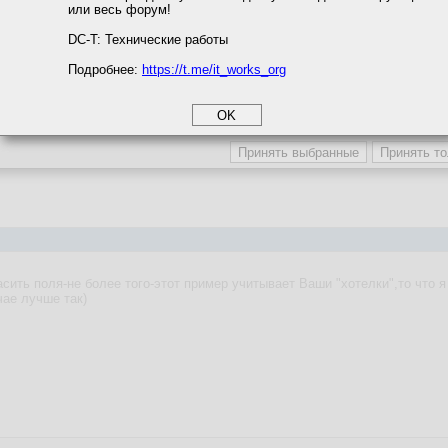
или весь форум!
соглашение
циальности
DC-T: Технические работы
Подробнее:
https://t.me/it_works_org
okie
а статистики
сообщение, я выражаю свое согласие с
правилами форума
и принимаю
е
.
етинга и рекламы
асить поля-не более того-этот пример учитывает Ваши "хотелки",то что
ае лучше так)