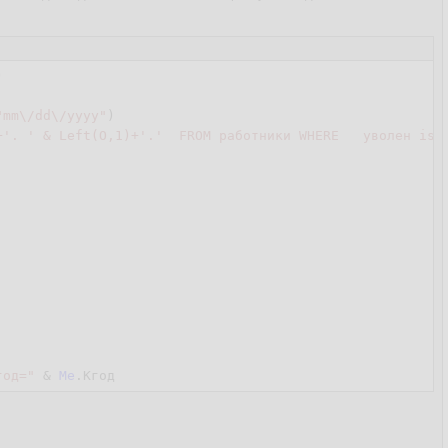
"mm\/dd\/yyyy"
)

+'. ' & Left(О,1)+'.'  FROM работники WHERE   уволен is 
год="
 & 
Me