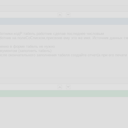
аботники.кодР:табель.работник сделав последнее числовым
аботник на полеСоСписком,присвоив ему это же имя. Источник данных см
твенно в форме табель не нужно
кументом (заполнить табель)
осле окончательного заполнения табеля создайте отчет(а при его печат