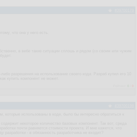
#39700179
тому, что она у него есть.
обственно, в вебе такие ситуации сплошь и рядом (со своим или чужим
будет.
.
о-либо разрешения на использование своего кода. Разраб купил его 10
как купить компонент не может.
Рейтинг:
0
/
0
#39700198
м, которые использованы в коде, было бы интересно обратиться к
е содержит некоторое количество базовых компонент. Так вот, среда
зработки почти равняется стоимости проекта. И мне кажется, что
у разработки - в обязанность разработчика не входит?