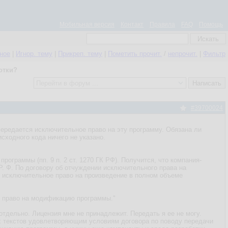
Мобильная версия
Контакт
Правила
FAQ
Помощь
нное
|
Игнор. тему
|
Прикреп. тему
|
Пометить прочит.
/
непрочит.
|
Фильтр
отки?
#39700024
передается исключительное право на эту программу. Обязана ли
сходного кода ничего не указано.
ограммы (пп. 9 п. 2 ст. 1270 ГК РФ). Получится, что компания-
 Р. Ф. По договору об отчуждении исключительного права на
 исключительное право на произведение в полном объеме
е право на модификацию программы."
отдельно. Лицензия мне не принадлежит. Передать я ее не могу.
ных текстов удовлетворяющим условиям договора по поводу передачи