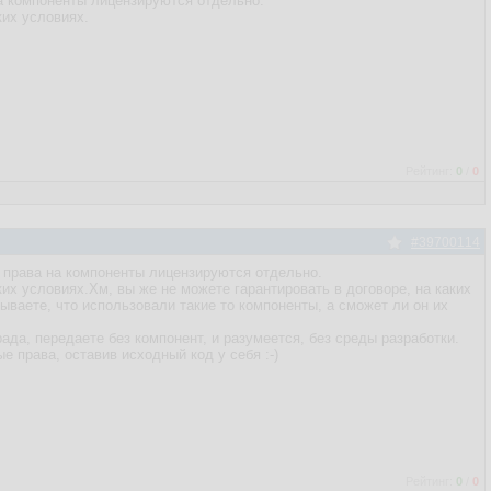
 на компоненты лицензируются отдельно.
ких условиях.
Рейтинг:
0
/
0
#39700114
ли права на компоненты лицензируются отдельно.
их условиях.Хм, вы же не можете гарантировать в договоре, на каких
ываете, что использовали такие то компоненты, а сможет ли он их
да, передаете без компонент, и разумеется, без среды разработки.
е права, оставив исходный код у себя :-)
Рейтинг:
0
/
0