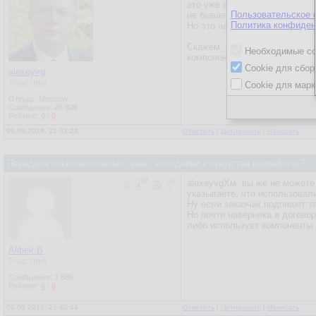
это уже вымогательство. И ес
Пользовательское 
не бывает. Могут просто при
Политика конфиден
Но это надо доказать.
Скажем, компонент может быт
Необходимые co
компонент, кроме того, он ис
Cookie для сбор
alexeyvg
Участник
Cookie для марк
Откуда: Moscow
Сообщения:
26 926
Рейтинг:
0
/
0
09.09.2018, 21:31:23
Ответить
|
Цитировать
|
Написать
Передача исключительных прав - исходники и средства разработки?
alexeyvgХм, вы же не можете
указываете, что использовали
Ну если заказчик подпишет та
Но почти наверняка в догово
либо использует компоненты 
Alibek B
Участник
Сообщения:
3 885
Рейтинг:
0
/
0
09.09.2018, 21:40:44
Ответить
|
Цитировать
|
Написать