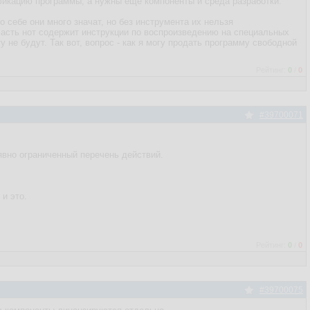
фикацию программы, а нужны еще компоненты и среда разработки.
 себе они много значат, но без инструмента их нельзя
часть нот содержит инструкции по воспроизведению на специальных
у не будут. Так вот, вопрос - как я могу продать программу свободной
Рейтинг:
0
/
0
#39700071
явно ограниченный перечень действий.
 и это.
Рейтинг:
0
/
0
#39700075