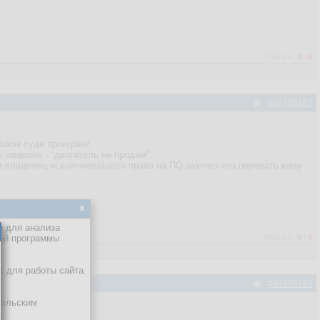
Рейтинг:
0
/
0
#39700162
любом суде проиграет.
я заявляю - "двигатель не продам".
сли владелец исключительного права на ПО захочет его передать кому-
x
е для анализа
кой программы
Рейтинг:
0
/
0
х для работы сайта.
#39700166
тельским