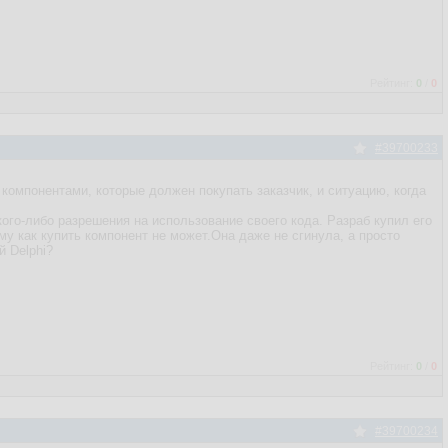
Рейтинг:
0
/
0
#39700233
компонентами, которые должен покупать заказчик, и ситуацию, когда
кого-либо разрешения на использование своего кода. Разраб купил его
му как купить компонент не может.Она даже не сгинула, а просто
й Delphi?
Рейтинг:
0
/
0
#39700234