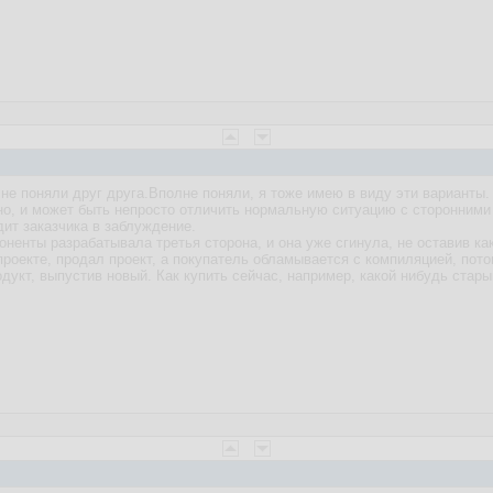
 не поняли друг друга.Вполне поняли, я тоже имею в виду эти варианты.
но, и может быть непросто отличить нормальную ситуацию с сторонними 
дит заказчика в заблуждение.
оненты разрабатывала третья сторона, и она уже сгинула, не оставив ка
проекте, продал проект, а покупатель обламывается с компиляцией, пото
дукт, выпустив новый. Как купить сейчас, например, какой нибудь стары