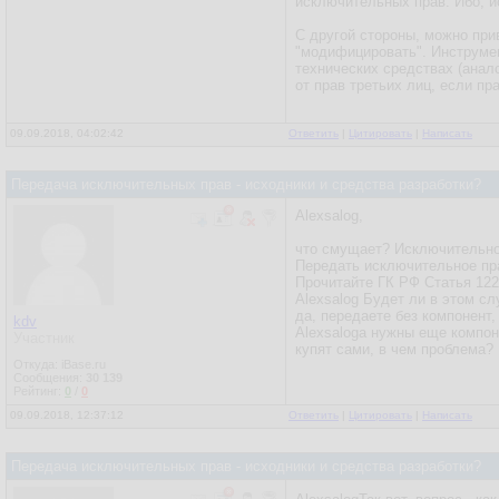
исключительных прав. Ибо, и
С другой стороны, можно при
"модифицировать". Инструмен
технических средствах (анало
от прав третьих лиц, если п
09.09.2018, 04:02:42
Ответить
|
Цитировать
|
Написать
Передача исключительных прав - исходники и средства разработки?
Alexsalog,
что смущает? Исключительное
Передать исключительное пра
Прочитайте ГК РФ Статья 122
Alexsalog Будет ли в этом с
да, передаете без компонент,
kdv
Alexsalogа нужны еще компон
Участник
купят сами, в чем проблема?
Откуда: iBase.ru
Сообщения:
30 139
Рейтинг:
0
/
0
09.09.2018, 12:37:12
Ответить
|
Цитировать
|
Написать
Передача исключительных прав - исходники и средства разработки?