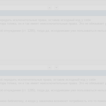
 передать исключительные права, оставив исходный код у себя
втора топика, он и так имеет неисключительные права. Это не обязывает 
об отчуждении (ст. 1285), тогда да, исходниками уже пользоваться нельз
соб передать исключительные права, оставив исходный код у себя
втора топика, он и так имеет неисключительные права. Это не обязывает 
об отчуждении (ст. 1285), тогда да, исходниками уже пользоваться нель
юю библиотеку, и когда у заказчика возникнет потребность что то помен