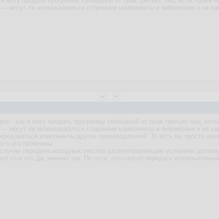
ак я могу продать программу свободной от прав третьих лиц, если права
 — могут ли использоваться сторонние компоненты и библиотеки и на ка
опрос - как я могу продать программу свободной от прав третьих лиц, ес
 — могут ли использоваться сторонние компоненты и библиотеки и на как
ередаваться компоненты других производителей. То есть вы просто указ
 это его проблемы.
 случае передача исходных текстов удовлетворяющим условиям договора
вот то и это.Да, именно так. По сути, это способ передать исключительны