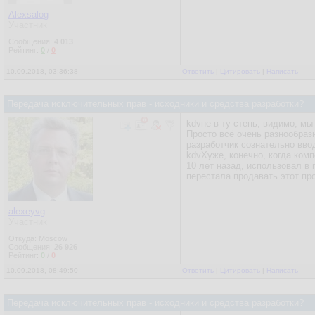
Alexsalog
Участник
Сообщения:
4 013
Рейтинг:
0
/
0
10.09.2018, 03:36:38
Ответить
|
Цитировать
|
Написать
Передача исключительных прав - исходники и средства разработки?
kdvне в ту степь, видимо, мы
Просто всё очень разнообраз
разработчик сознательно вво
kdvХуже, конечно, когда комп
10 лет назад, использовал в 
перестала продавать этот про
alexeyvg
Участник
Откуда: Moscow
Сообщения:
26 926
Рейтинг:
0
/
0
10.09.2018, 08:49:50
Ответить
|
Цитировать
|
Написать
Передача исключительных прав - исходники и средства разработки?