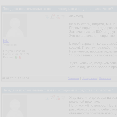
Передача исключительных прав - исходники и средства разработки?
alexeyvg,
не в ту степь, видимо, мы не
Первый вариант - когда разра
Заказчик платит 500, и вдруг
Это не фатально, неприятно,
kdv
Второй вариант - когда разра
Участник
кодом). И вот тут разработчи
Откуда: iBase.ru
Разумеется, продать отдельно
Сообщения:
30 139
Я, собственно, о втором вари
Рейтинг:
0
/
0
Хуже, конечно, когда компоне
лет назад, использовал в про
09.09.2018, 22:40:08
Ответить
|
Цитировать
|
Написать
Передача исключительных прав - исходники и средства разработки?
Я думаю, что договора на ра
реальной практике.
Но, я усугублю вопрос. Пусть
разработки сама по себе стои
обязанности покупать новом