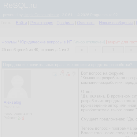
ReSQL.ru
powered by
simpleCommunicator
- 2.0.61 © 2026 Programmizd 02
Гость
Войти
|
Регистрация
|
Профиль
|
Очистить
Новые сообщения
|
Форумы
/
Юридические вопросы в ИТ
[игнор отключен]
[закрыт для гост
25
сообщений из
40
, страница
1
из
2
1
Передача исключительных прав - исходники и средства разработки?
Вот вопрос на форуме:
"Компания разработала прогр
компания-разработчик переда
Ответ
"Да, обязана. В противном сл
разработчик передала только 
Alexsalog
произведение автор или ино
Участник
приобретателю такого права."
Сообщения:
4 013
Рейтинг:
0
/
0
Смущает предложение: "Да, о
Теперь вопрос - программа р
Более того - само средство 