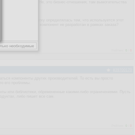
 любом суде проиграет.Не, это бизнес-отношения, там вымогательства
зкая цена на разработку определялась тем, что используется этот
ре написано, что этот компонент не разработан в рамках заказа?
Рейтинг:
0
/
0
#39700170
ваться компоненты других производителей. То есть вы просто
это его проблемы.
енты или библиотеки, обремененные какими-либо ограничениями. Пусть
дуктах, либо пишет все сам.
Рейтинг:
0
/
0