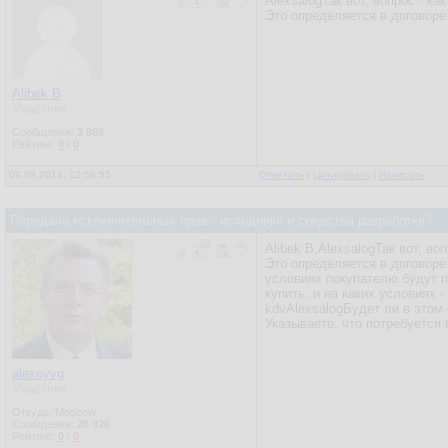
AlexsalogТак вот, вопрос - к
Это определяется в договоре
Alibek B
Участник
Сообщения:
3 885
Рейтинг:
0
/
0
09.09.2018, 12:58:55
Ответить
|
Цитировать
|
Написать
Передача исключительных прав - исходники и средства разработки?
Alibek B.AlexsalogТак вот, в
Это определяется в договоре
условиях покупателю будут п
купить, и на каких условиях -
kdvAlexsalogБудет ли в этом
Указываете, что потребуется 
alexeyvg
Участник
Откуда: Moscow
Сообщения:
26 926
Рейтинг:
0
/
0