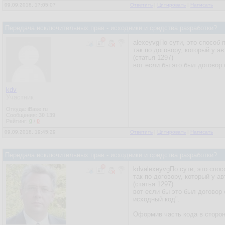
09.09.2018, 17:05:07
Ответить
|
Цитировать
|
Написать
Передача исключительных прав - исходники и средства разработки?
alexeyvgПо сути, это способ
так по договору, который у а
(статья 1297)
вот если бы это был договор 
kdv
Участник
Откуда: iBase.ru
Сообщения:
30 139
Рейтинг:
0
/
0
09.09.2018, 19:45:29
Ответить
|
Цитировать
|
Написать
Передача исключительных прав - исходники и средства разработки?
kdvalexeyvgПо сути, это спо
так по договору, который у а
(статья 1297)
вот если бы это был договор 
исходный код".
Оформив часть кода в сторонн