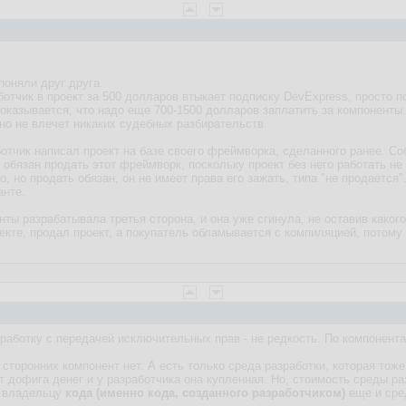
 поняли друг друга.
ботчик в проект за 500 долларов втыкает подписку DevExpress, просто по
, оказывается, что надо еще 700-1500 долларов заплатить за компоненты.
 но не влечет никаких судебных разбирательств.
ботчик написал проект на базе своего фреймворка, сделанного ранее. С
к обязан продать этот фреймворк, поскольку проект без него работать не 
, но продать обязан, он не имеет права его зажать, типа "не продается"
анте.
нты разрабатывала третья сторона, и она уже сгинула, не оставив каког
екте, продал проект, а покупатель обламывается с компиляцией, потому 
зработку с передачей исключительных прав - не редкость. По компонента
 сторонних компонент нет. А есть только среда разработки, которая тож
т дофига денег и у разработчика она купленная. Но, стоимость среды ра
у владельцу
кода (именно кода, созданного разработчиком)
еще и сред