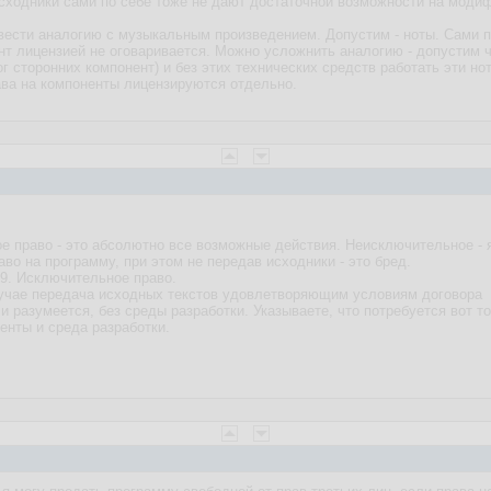
сходники сами по себе тоже не дают достаточной возможности на моди
вести аналогию с музыкальным произведением. Допустим - ноты. Сами по
т лицензией не оговаривается. Можно усложнить аналогию - допустим 
г сторонних компонент) и без этих технических средств работать эти нот
рава на компоненты лицензируются отдельно.
 право - это абсолютно все возможные действия. Неисключительное - 
во на программу, при этом не передав исходники - это бред.
9. Исключительное право.
лучае передача исходных текстов удовлетворяющим условиям договора
 и разумеется, без среды разработки. Указываете, что потребуется вот то
енты и среда разработки.