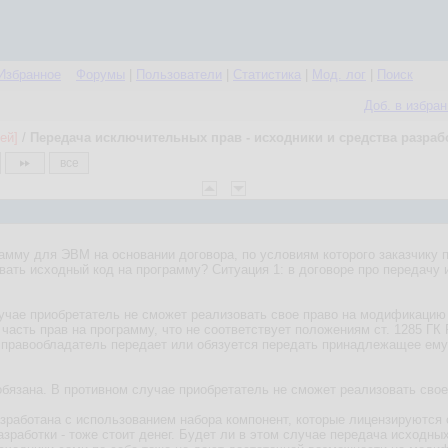
Избранное
Форумы
|
Пользователи
|
Статистика
|
Мод. лог
|
Поиск
Доб. в избра
ей]
/
Передача исключительных прав - исходники и средства разраб
все
амму для ЭВМ на основании договора, по условиям которого заказчику 
вать исходный код на программу? Ситуация 1: в договоре про передачу и
учае приобретатель не сможет реализовать свое право на модификацию пр
часть прав на программу, что не соответствует положениям ст. 1285 ГК
й правообладатель передает или обязуется передать принадлежащее ему
бязана. В противном случае приобретатель не сможет реализовать сво
азработана с использованием набора компонент, которые лицензируются 
разработки - тоже стоит денег. Будет ли в этом случае передача исход