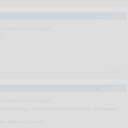
#39700137
уничтожить у себя исходники.
я.
Рейтинг:
0
/
0
#39700158
уничтожить у себя исходники.
зя.Я имел в виду - "передать исключительные права, не передавая
ять, прибежит с заказом.