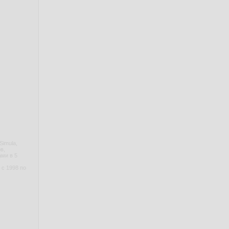
Simula,
в,
ами в 5
 с 1998 по