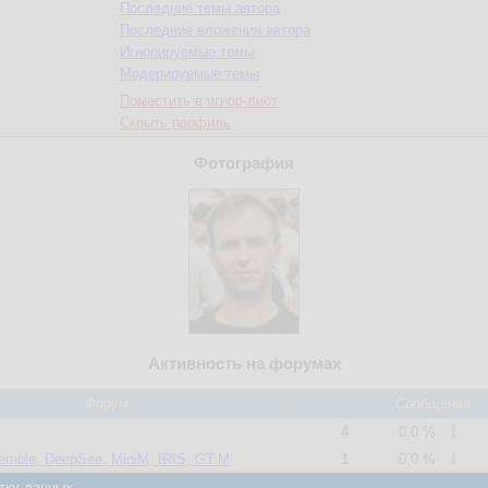
Последние темы автора
Последние вложения автора
Игнорируемые темы
Модерируемые темы
Поместить в игнор-лист
Скрыть профиль
Фотография
Активность на форумах
Форум
Сообщения
4
0,0 %
emble, DeepSee, MiniM, IRIS, GT.M
1
0,0 %
3037
10,1 %
тку данных