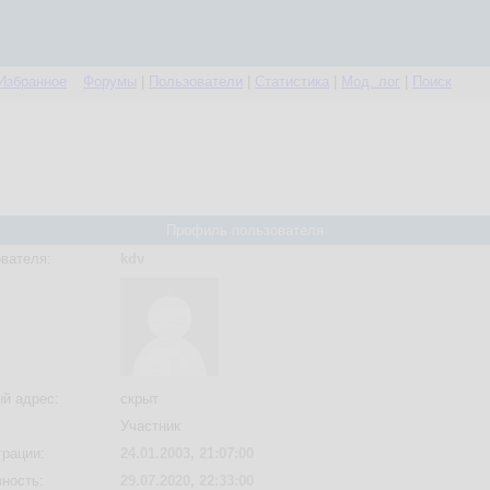
Избранное
Форумы
|
Пользователи
|
Статистика
|
Мод. лог
|
Поиск
Профиль пользователя
вателя:
kdv
й адрес:
скрыт
Участник
трации:
24.01.2003, 21:07:00
вность:
29.07.2020, 22:33:00