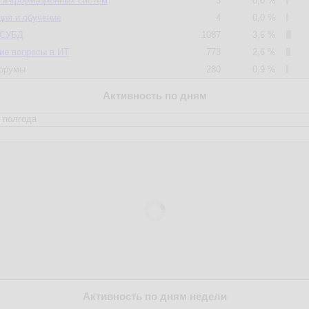
а информационных систем
3
0,0 %
ия и обучение
4
0,0 %
 СУБД
1087
3,6 %
ие вопросы в ИТ
773
2,6 %
орумы
280
0,9 %
Активность по дням
Активность по дням недели