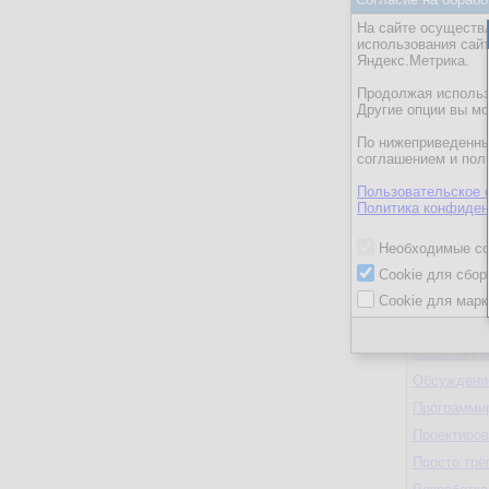
ERP и уче
На сайте осуществл
использования сай
Firebird, In
Яндекс.Метрика.
FoxPro, Vis
Продолжая использо
Hardware
Другие опции вы м
IBExpert
По нижеприведенны
соглашением и пол
Java
Microsoft S
Пользовательское 
Политика конфиден
PostgreSQ
SQLite
Необходимые co
Unix-систе
Cookie для сбор
Windows
Cookie для марк
Другие СУ
Наши за р
Обсуждение
Программи
Проектиро
Просто трё