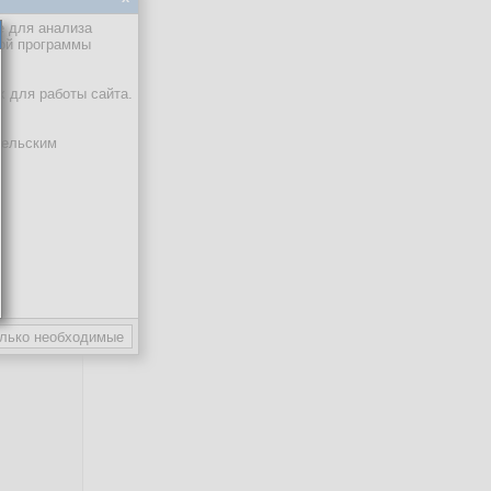
е для анализа
кой программы
х для работы сайта.
тельским