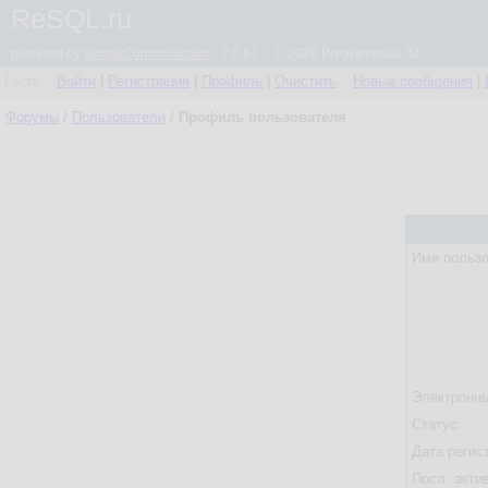
ReSQL.ru
powered by
simpleCommunicator
- 2.0.61 © 2026 Programmizd 02
Гость
Войти
|
Регистрация
|
Профиль
|
Очистить
Новые сообщения
|
Форумы
/
Пользователи
/
Профиль пользователя
Имя пользо
Электронны
Статус:
Дата регис
Посл. акти