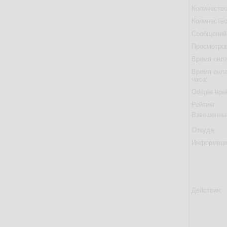
Количество
Количество
Сообщений 
Просмотров
Время онла
Время онла
часа:
Общее вре
Рейтинг:
Взвешенны
Откуда:
Информаци
Действия: