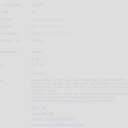
 сообщений:
30 139
 тем:
137
в день:
0
(по итогам недели)
 в день:
0
(по итогам недели)
йн в день:
0 мин.
(по итогам недели)
йн посл. 24
0 мин.
мя онлайн:
0 мин.
0
/
0
й:
0,0
/
0,0
iBase.ru
я:
программирую с 1986 года на asm, ЯМБ, basic, ДИАМС(MUMPS), 
Prolog, Pascal, Modula, SQL. начиная от самосборных компьютеро
бухгалтерских терминалов, СМ-1420, до персоналок с винчестер
мегабайт и выше.
Работаю с InterBase с 1994 года. Консультант Borland по InterBase
1999 год. Voting Member of Firebird Foundation c 2003 года.
Автор и владелец сайта
www.ibase.ru
(бывший ib.demo.ru).
Мод. лог
Темы автора
Темы с участием автора
Последние сообщения автора