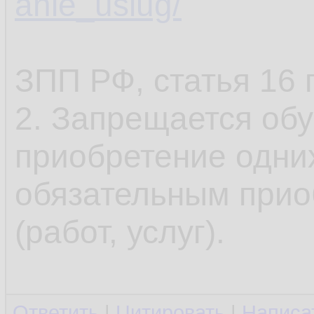
anie_uslug/
ЗПП РФ, статья 16 
2. Запрещается об
приобретение одних
обязательным прио
(работ, услуг).
Ответить
|
Цитировать
|
Написа