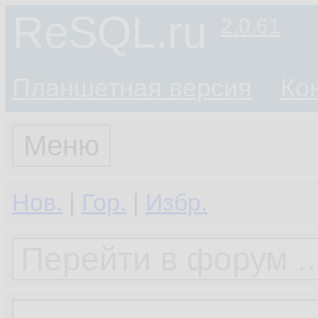
ReSQL.ru
2.0.61
Планшетная версия
Ко
Меню
Нов.
|
Гор.
|
Избр.