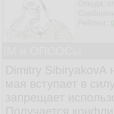
Откуда: п
Сообщен
Рейтинг:
IM и ОПСОСы
Dimitry SibiryakovА
мая вступает в сил
запрещает использо
Получается конфлик