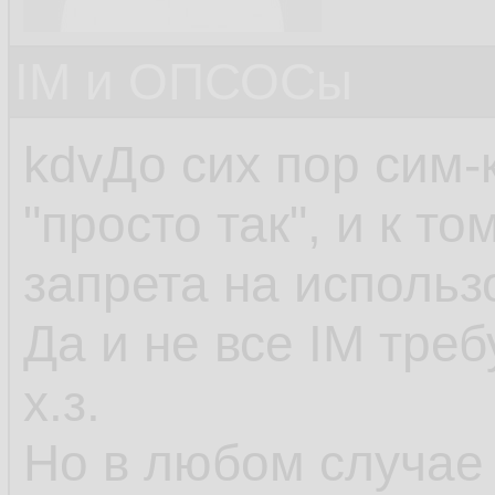
IM и ОПСОСы
kdvДо сих пор сим-
"просто так", и к то
запрета на использ
Да и не все IM тре
х.з.
Но в любом случае 