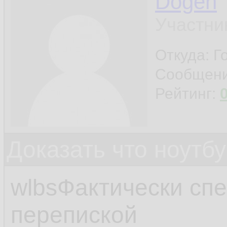
Dogen
Участни
Откуда: Г
Сообщен
Рейтинг:
Доказать что ноутб
wlbsФактически спе
перепиской