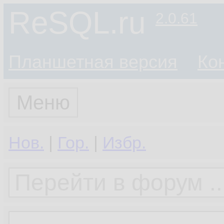
ReSQL.ru
2.0.61
Планшетная версия
Ко
Меню
Нов.
|
Гор.
|
Избр.