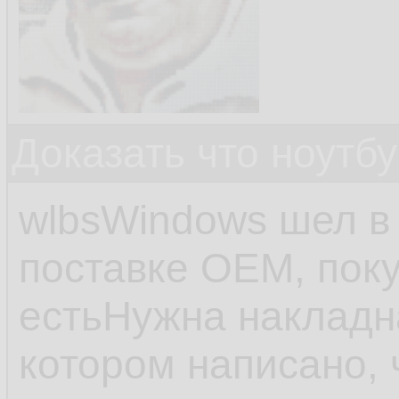
Доказать что ноутб
wlbsWindows шел в 
поставке OEM, поку
естьНужна накладна
котором написано, 