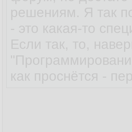
решениям. Я так п
- это какая-то спе
Если так, то, наве
"Программировании
как проснётся - пе