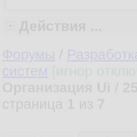
Действия ...
Форумы
/
Разработ
систем
[игнор отклю
Организация Ui
/
2
страница
1
из
7