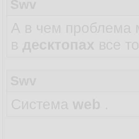
Swv
А в чем проблема
в
десктопах
все то
Swv
Система
web
.