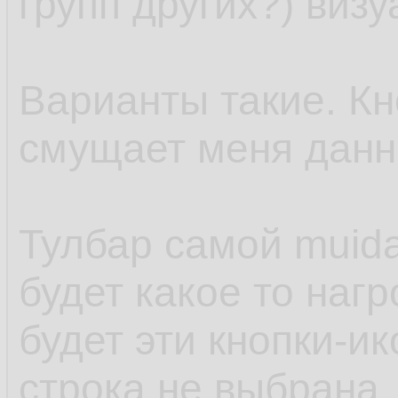
групп других?) визу
Варианты такие. Кно
смущает меня данн
Тулбар самой muida
будет какое то наг
будет эти кнопки-ик
строка не выбрана.