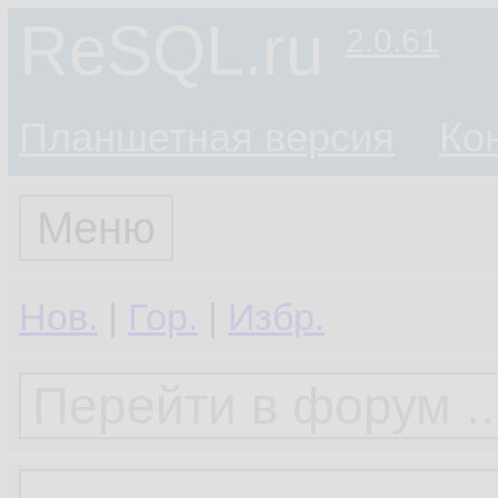
ReSQL.ru
2.0.61
Планшетная версия
Ко
Меню
Нов.
|
Гор.
|
Избр.