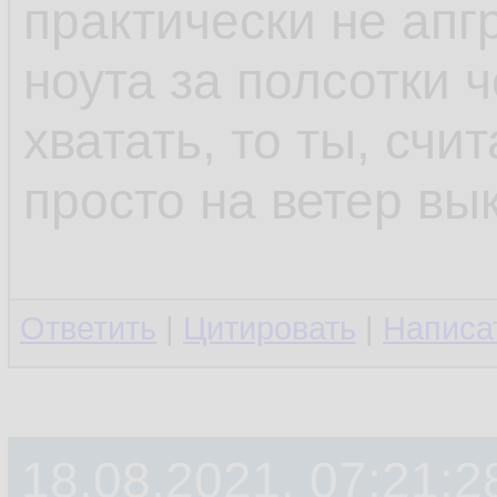
практически не апг
ноута за полсотки ч
хватать, то ты, счи
просто на ветер вы
Ответить
|
Цитировать
|
Написа
18.08.2021, 07:21:2