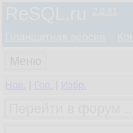
ReSQL.ru
2.0.61
Планшетная версия
Ко
Меню
Нов.
|
Гор.
|
Избр.