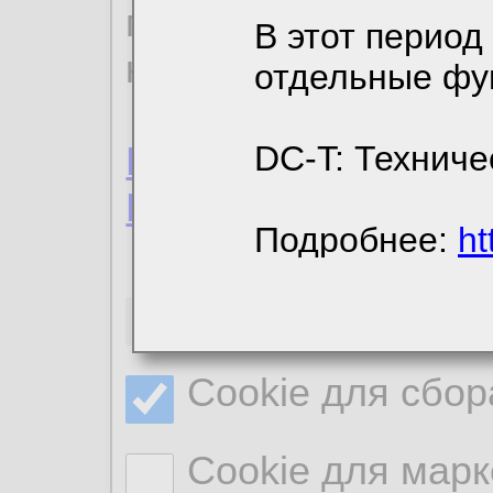
пользовательским 
В этот период
конфиденциальност
отдельные фу
Пользовательское 
DC-T: Техниче
Политика конфиде
Подробнее:
ht
Необходимые co
Cookie для сбор
Cookie для марк