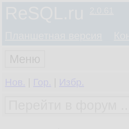
ReSQL.ru
2.0.61
Планшетная версия
Ко
Меню
Нов.
|
Гор.
|
Избр.