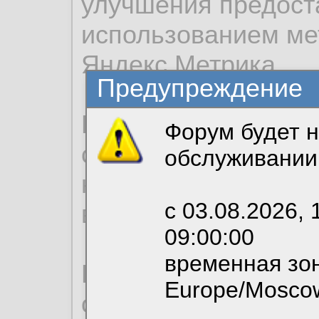
улучшения предост
использованием ме
Яндекс.Метрика.
Предупреждение
Продолжая использо
Форум будет н
согласие на обрабо
обслуживании
необходимых для р
с 03.08.2026, 
вы можете выбрать
09:00:00
временная зон
По нижеприведенн
Europe/Mosco
ознакомиться с де