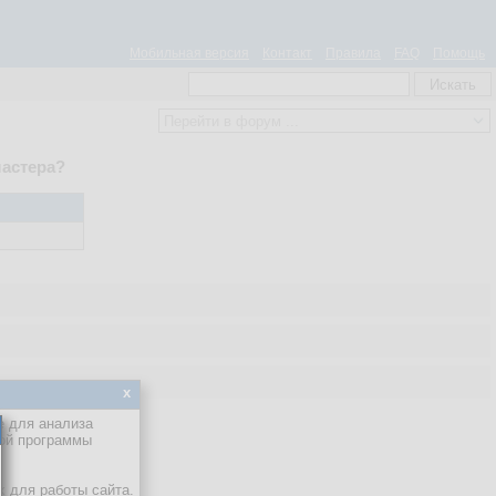
Мобильная версия
Контакт
Правила
FAQ
Помощь
ластера?
x
е для анализа
кой программы
х для работы сайта.