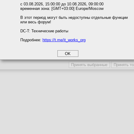
ожете выбрать по своему усмотрению.
с 03.08.2026, 15:00:00 до 10.08.2026, 09:00:00
временная зона: [GMT+03:00] Europe/Moscow
м ссылкам мы можете ознакомиться с действующим на сайте пользова
итикой конфиденциальности.
В этот период могут быть недоступны отдельные функции
или весь форум!
соглашение
циальности
DC-T: Технические работы
Подробнее:
https://t.me/it_works_org
okie
а статистики
етинга и рекламы