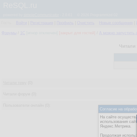
ReSQL.ru
powered by
simpleCommunicator
- 2.0.61 © 2026 Programmizd 02
Гость
Войти
|
Регистрация
|
Профиль
|
Очистить
Новые сообщения
|
Форумы
/
1С
[игнор отключен]
[закрыт для гостей]
/
А можно запустить 
Читали 
Читали тему
(0):
Читали форум (0):
Пользователи онлайн (0):
Согласие на обрабо
На сайте осуществл
использования сай
Яндекс.Метрика.
Продолжая использо