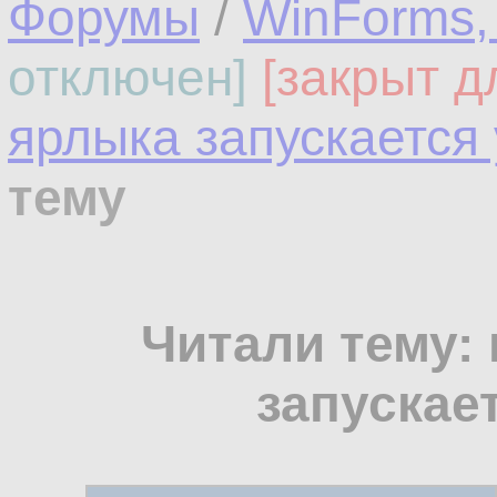
Форумы
/
WinForms,
отключен]
[закрыт д
ярлыка запускается
тему
Читали тему:
запускае