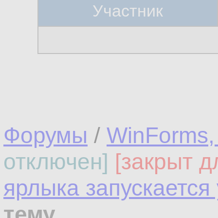
Участник
Форумы
/
WinForms,
отключен]
[закрыт д
ярлыка запускается
тему