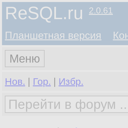
ReSQL.ru
2.0.61
Планшетная версия
Ко
Меню
Нов.
|
Гор.
|
Избр.