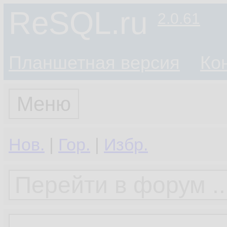
ReSQL.ru
2.0.61
Планшетная версия
Ко
Меню
Нов.
|
Гор.
|
Избр.