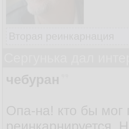
Вторая реинкарнация
Сергунька дал инт
чебуран
Опа-на! кто бы мог 
реинкарнируется. 