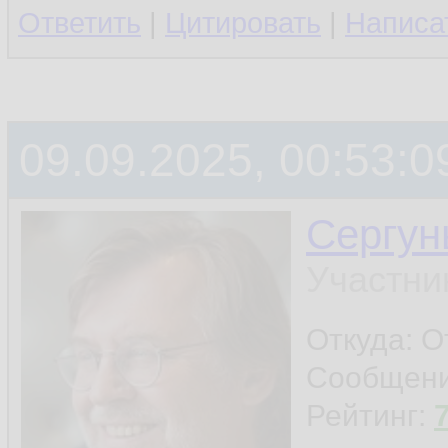
Ответить
|
Цитировать
|
Написа
09.09.2025, 00:53:0
Сергун
Участни
Откуда: О
Сообщен
Рейтинг: