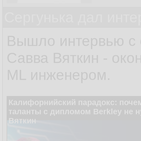
Сергунька дал инт
Вышло интервью с 
Савва Вяткин - око
ML инженером.
Калифорнийский парадокс: почем
таланты с дипломом Berkley не 
Вяткин