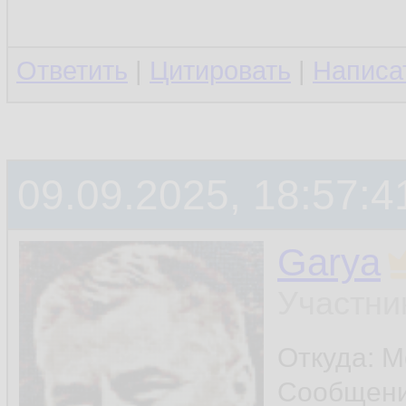
Ответить
|
Цитировать
|
Написа
09.09.2025, 18:57:4
Garya
Участни
Откуда: М
Сообщен