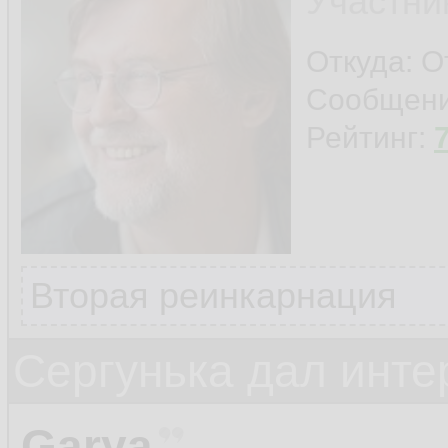
Участни
Откуда: О
Сообщен
Рейтинг:
Вторая реинкарнация
Сергунька дал инт
Garya