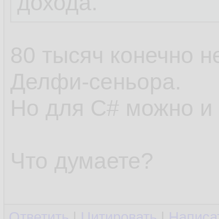
дохода.​
80 тысяч конечно н
Делфи-сеньора.
Но для C# можно и
Что думаете?
Ответить
|
Цитировать
|
Написа