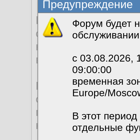
Предупреждение
Продолжая использо
Форум будет н
согласие на обрабо
обслуживании
необходимых для р
с 03.08.2026, 
вы можете выбрать
09:00:00
временная зон
По нижеприведенн
Europe/Mosco
ознакомиться с де
пользовательским 
В этот период
конфиденциальност
отдельные фу