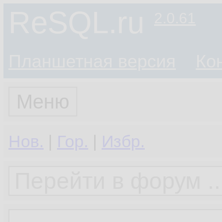
ReSQL.ru
2.0.61
Планшетная версия
Ко
Меню
Нов.
|
Гор.
|
Избр.