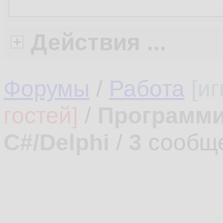
Действия ...
Форумы
/
Работа
[и
гостей]
/
Программи
C#/Delphi
/
3
сообщ