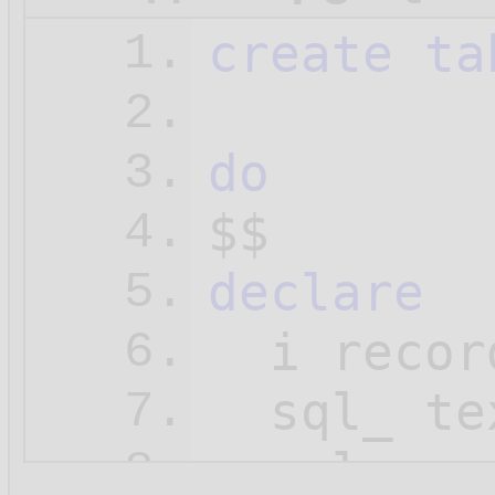
create
ta
1.
2.
do
3.
4.
declare
5.
  i recor
6.
  sql_ tex
7.
8.