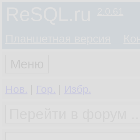
ReSQL.ru
2.0.61
Планшетная версия
Ко
Меню
Нов.
|
Гор.
|
Избр.