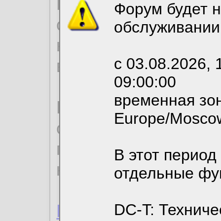
Продолжая использо
Форум будет н
согласие на обрабо
обслуживании
необходимых для р
с 03.08.2026, 
вы можете выбрать
09:00:00
временная зон
По нижеприведенн
Europe/Mosco
ознакомиться с де
пользовательским 
В этот период
конфиденциальност
отдельные фу
Пользовательское 
DC-T: Техниче