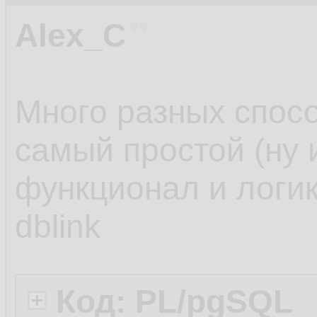
Alex_C
Много разных спос
самый простой (ну 
функционал и логик
dblink
Код: PL/pgSQL