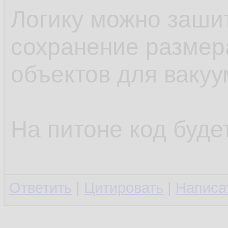
begin
9.
Логику можно заши
 sql_ := 
10.
сохранение размер
for i in 
11.
объектов для вакуу
       n.
12.
w
13.
На питоне код буде
14.
  sql_exe
15.
Ответить
|
Цитировать
|
Написа
  perform
16.