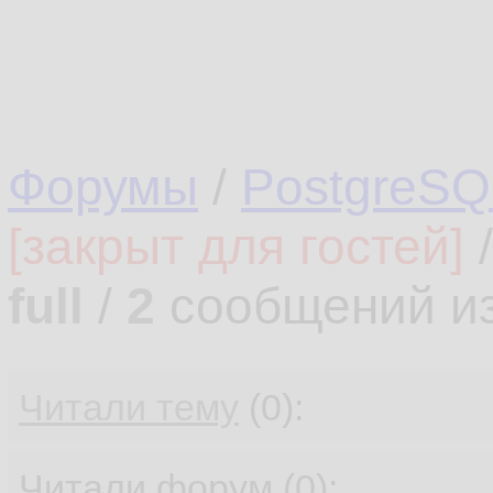
         
17.
         
18.
         
19.
Форумы
/
PostgreSQ
execute
20.
[закрыт для гостей]
end
 loo
21.
full
/
2
сообщений и
end
;
22.
$$
23.
Читали тему
(0):
Читали форум (0):