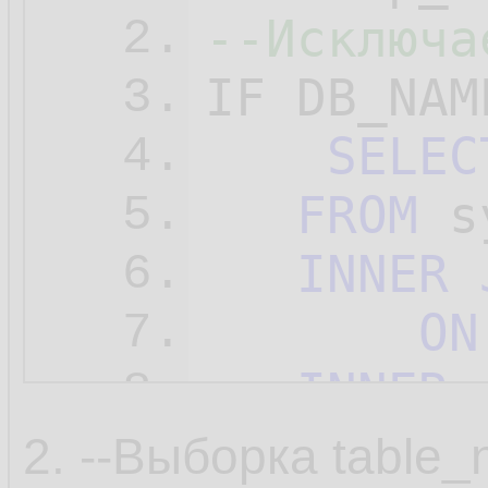
--Исключа
2.
IF DB_NAM
3.
SELEC
4.
FROM
 s
5.
INNER
6.
ON
7.
INNER
8.
ON
9.
2. --Выборка table_