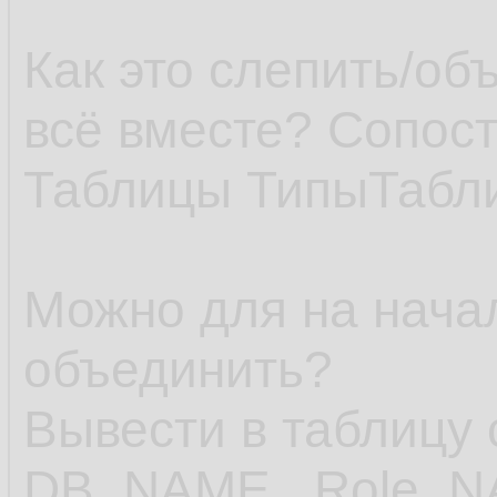
Как это слепить/об
всё вместе? Сопос
Таблицы ТипыТабли
Можно для на нача
объединить?
Вывести в таблицу 
DB_NAME , Role_NA