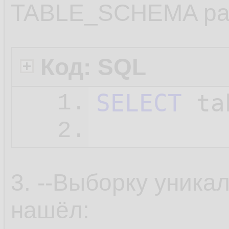
ORDER
10.
TABLE_SCHEMA раб
'

11.
GO
12.
Код: SQL
SELECT
 ta
1.
2.
3. --Выборку уника
нашёл: