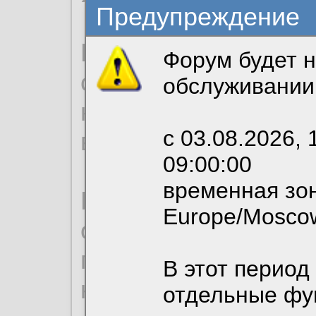
Предупреждение
Продолжая использо
Форум будет н
согласие на обрабо
обслуживании
необходимых для р
с 03.08.2026, 
вы можете выбрать
09:00:00
временная зон
По нижеприведенн
Europe/Mosco
ознакомиться с де
пользовательским 
В этот период
конфиденциальност
отдельные фу