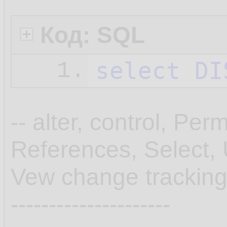
Код: SQL
select
DI
1.
-- alter, control, Per
References, Select,
Vew change tracking,
---------------------