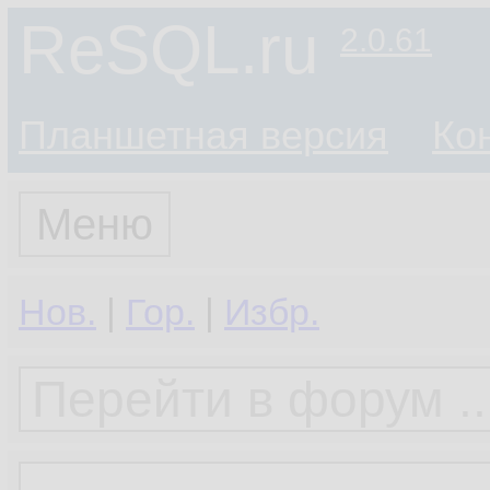
ReSQL.ru
2.0.61
Планшетная версия
Ко
Меню
Нов.
|
Гор.
|
Избр.